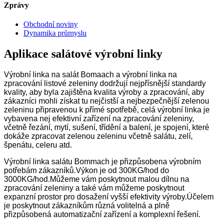
Zprávy
Obchodní noviny
Dynamika průmyslu
Aplikace salátové výrobní linky
Výrobní linka na salát Bomaach a výrobní linka na
zpracování listové zeleniny dodržují nejpřísnější standardy
kvality, aby byla zajištěna kvalita výroby a zpracování, aby
zákazníci mohli získat tu nejčistší a nejbezpečnější zelenou
zeleninu připravenou k přímé spotřebě, celá výrobní linka je
vybavena nej efektivní zařízení na zpracování zeleniny,
včetně řezání, mytí, sušení, třídění a balení, je spojení, které
dokáže zpracovat zelenou zeleninu včetně salátu, zelí,
špenátu, celeru atd.
Výrobní linka salátu Bommach je přizpůsobena výrobním
potřebám zákazníků.Výkon je od 300KG/hod do
3000KG/hod.Můžeme vám poskytnout malou dílnu na
zpracování zeleniny a také vám můžeme poskytnout
expanzní prostor pro dosažení vyšší efektivity výroby.Účelem
je poskytnout zákazníkům různá volitelná a plně
přizpůsobená automatizační zařízení a komplexní řešení.