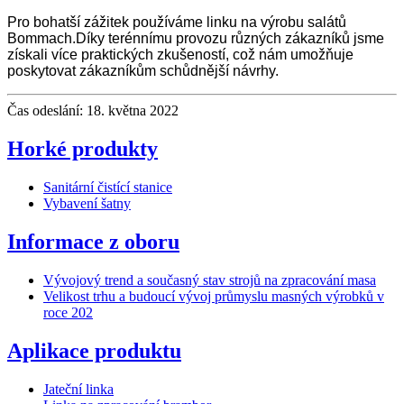
Pro bohatší zážitek používáme linku na výrobu salátů
Bommach.Díky terénnímu provozu různých zákazníků jsme
získali více praktických zkušeností, což nám umožňuje
poskytovat zákazníkům schůdnější návrhy.
Čas odeslání: 18. května 2022
Horké produkty
Sanitární čistící stanice
Vybavení šatny
Informace z oboru
Vývojový trend a současný stav strojů na zpracování masa
Velikost trhu a budoucí vývoj průmyslu masných výrobků v
roce 202
Aplikace produktu
Jateční linka