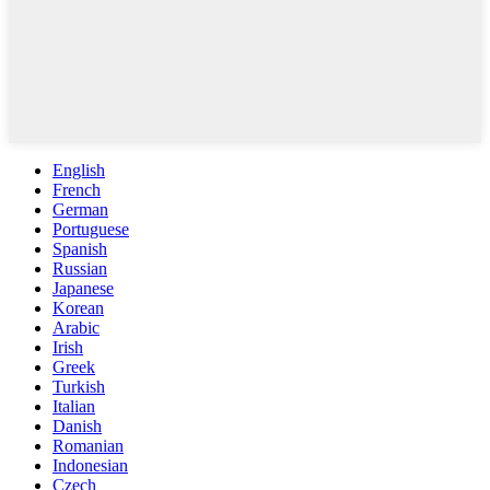
English
French
German
Portuguese
Spanish
Russian
Japanese
Korean
Arabic
Irish
Greek
Turkish
Italian
Danish
Romanian
Indonesian
Czech