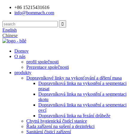
+86 15215431616
info@bommach.com
English
Chinese
Domov
O nás
profil společnosti
Prezentace společnosti
produkty
Dopravníkové linky na vykosťování a dělení masa
Dopravníková linka na vykostění a segmentaci
prasat
Dopravníková linka na vykostění a segmentaci
skotu
Dopravníková linka na vykostění a segmentaci
ovcí
Dopravníková linka na řezání drůbeže
Chytrá hygienická čistící stanice
Řada zařízení na sušení a dezinfekci
Sanitární čisticí zařízení