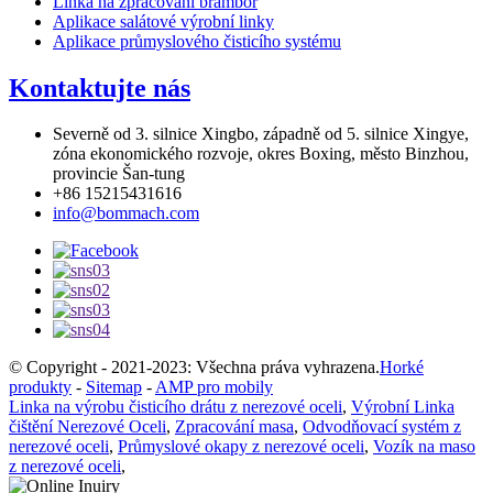
Linka na zpracování brambor
Aplikace salátové výrobní linky
Aplikace průmyslového čisticího systému
Kontaktujte nás
Severně od 3. silnice Xingbo, západně od 5. silnice Xingye,
zóna ekonomického rozvoje, okres Boxing, město Binzhou,
provincie Šan-tung
+86 15215431616
info@bommach.com
© Copyright - 2021-2023: Všechna práva vyhrazena.
Horké
produkty
-
Sitemap
-
AMP pro mobily
Linka na výrobu čisticího drátu z nerezové oceli
,
Výrobní Linka
čištění Nerezové Oceli
,
Zpracování masa
,
Odvodňovací systém z
nerezové oceli
,
Průmyslové okapy z nerezové oceli
,
Vozík na maso
z nerezové oceli
,