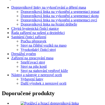
Dopravníkové linky na vykosťování a dělení masa
Dopravníková linka na vykostění a segmentaci prasat
Dopravníková linka na vykostění a segmentaci skotu
Dopravníková linka na vykostění a segmentaci ovcí
Dopravníková linka na řezání drůbeže
Chytrá hygienická čistící stanice
Řada zařízení na sušení a dezinfekci
Sanitární čisticí zařízení
Pračka přepravek
Stroj na čištění vozíků na maso
Vysokotlaký čisticí stroj
Drenážní systém
Zařízení na zpracování masa
Smršťovací stroj
Stroj na pilu kostí
Stroj na stahování vepřové kůže
Nástroj a nástroje z nerezové oceli
Vybavení šatny
Další výrobek z nerezové oceli
Doporučené produkty