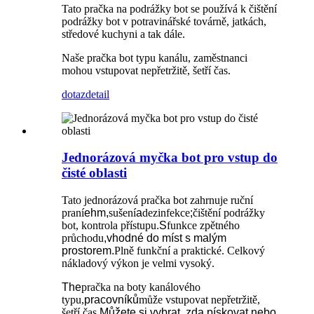
Tato pračka na podrážky bot se používá k čištění
podrážky bot v potravinářské továrně, jatkách,
středové kuchyni a tak dále.
Naše pračka bot typu kanálu, zaměstnanci
mohou vstupovat nepřetržitě, šetří čas.
dotaz
detail
Jednorázová myčka bot pro vstup do
čisté oblasti
Tato jednorázová pračka bot zahrnuje ruční
praní
ehm,
sušení
a
dezinfekce
;
čištění podrážky
bot, kontrola přístupu
.S
funkce zpětného
průchodu
,vhodné do míst s malým
prostorem.
Plně funkční a praktické. Celkový
nákladový výkon je velmi vysoký.
The
pračka na boty kanálového
typu,
pracovníků
může vstupovat nepřetržitě,
šetří čas.
Můžete si vybrat, zda pískovat nebo