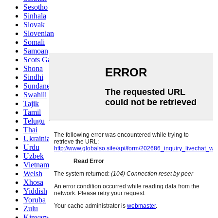
Sesotho
Sinhala
Slovak
Slovenian
Somali
Samoan
Scots Gaelic
Shona
Sindhi
Sundanese
Swahili
Tajik
Tamil
Telugu
Thai
Ukrainian
Urdu
Uzbek
Vietnamese
Welsh
Xhosa
Yiddish
Yoruba
Zulu
Kinyarwanda