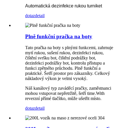
Automatická dezinfekce rukou turniket
dotaz
detail
Plně funkční pračka na boty
Tato pračka na boty s plnými funkcemi, zahrnuje
mytí rukou, sušení rukou, dezinfekci rukou,
čištění svršku bot, čištění podrážky bot,
dezinfekci podrážky bot, kontrolu přístupu a
funkci zpětného průchodu. Plně funkční a
praktické. Šetří prostor pro zákazníky. Celkový
nákladový výkon je velmi vysoký.
Náš kanálový typ zaváděcí pračky, zaměstnanci
mohou vstupovat nepřetržitě, šetří time.With
reverzní přímé tlačítko, může ušetřit místo.
dotaz
detail