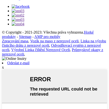
© Copyright - 2021-2023: Všechna práva vyhrazena.
Horké
produkty
-
Sitemap
-
AMP pro mobily
Zpracování masa
,
Vozík na maso z nerezové oceli
,
Linka na výrobu
čisticího drátu z nerezové oceli
,
Odvodňovací systém z nerezové
oceli
,
Výrobní Linka čištění Nerezové Oceli
,
Průmyslové okapy z
nerezové oceli
,
Odeslat e-mail
x