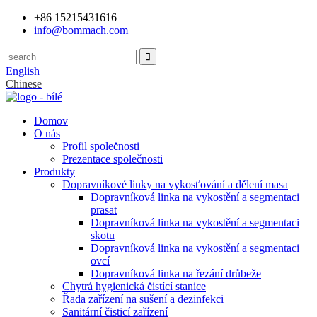
+86 15215431616
info@bommach.com
English
Chinese
Domov
O nás
Profil společnosti
Prezentace společnosti
Produkty
Dopravníkové linky na vykosťování a dělení masa
Dopravníková linka na vykostění a segmentaci
prasat
Dopravníková linka na vykostění a segmentaci
skotu
Dopravníková linka na vykostění a segmentaci
ovcí
Dopravníková linka na řezání drůbeže
Chytrá hygienická čistící stanice
Řada zařízení na sušení a dezinfekci
Sanitární čisticí zařízení