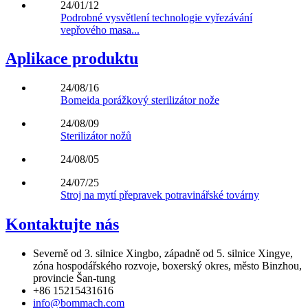
24/01/12
Podrobné vysvětlení technologie vyřezávání
vepřového masa...
Aplikace produktu
24/08/16
Bomeida porážkový sterilizátor nože
24/08/09
Sterilizátor nožů
24/08/05
24/07/25
Stroj na mytí přepravek potravinářské továrny
Kontaktujte nás
Severně od 3. silnice Xingbo, západně od 5. silnice Xingye,
zóna hospodářského rozvoje, boxerský okres, město Binzhou,
provincie Šan-tung
+86 15215431616
info@bommach.com