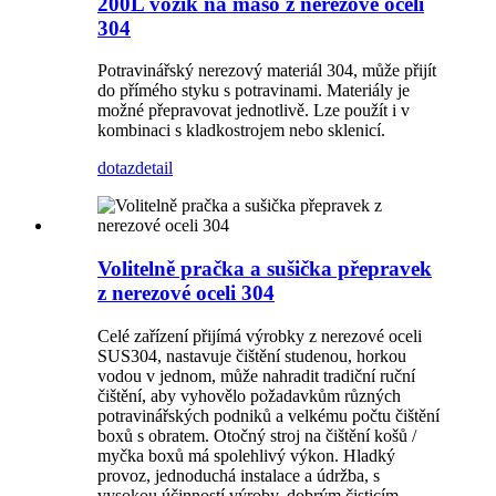
200L vozík na maso z nerezové oceli
304
Potravinářský nerezový materiál 304, může přijít
do přímého styku s potravinami. Materiály je
možné přepravovat jednotlivě. Lze použít i v
kombinaci s kladkostrojem nebo sklenicí.
dotaz
detail
Volitelně pračka a sušička přepravek
z nerezové oceli 304
Celé zařízení přijímá výrobky z nerezové oceli
SUS304, nastavuje čištění studenou, horkou
vodou v jednom, může nahradit tradiční ruční
čištění, aby vyhovělo požadavkům různých
potravinářských podniků a velkému počtu čištění
boxů s obratem. Otočný stroj na čištění košů /
myčka boxů má spolehlivý výkon. Hladký
provoz, jednoduchá instalace a údržba, s
vysokou účinností výroby, dobrým čisticím