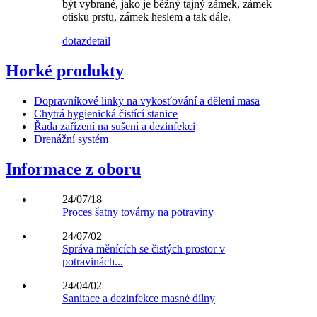
být vybrané, jako je běžný tajný zámek, zámek
otisku prstu, zámek heslem a tak dále.
dotaz
detail
Horké produkty
Dopravníkové linky na vykosťování a dělení masa
Chytrá hygienická čistící stanice
Řada zařízení na sušení a dezinfekci
Drenážní systém
Informace z oboru
24/07/18
Proces šatny továrny na potraviny
24/07/02
Správa měnících se čistých prostor v
potravinách...
24/04/02
Sanitace a dezinfekce masné dílny