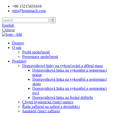
+86 15215431616
info@bommach.com
English
Chinese
Domov
O nás
Profil společnosti
Prezentace společnosti
Produkty
Dopravníkové linky na vykosťování a dělení masa
Dopravníková linka na vykostění a segmentaci
prasat
Dopravníková linka na vykostění a segmentaci
skotu
Dopravníková linka na vykostění a segmentaci
ovcí
Dopravníková linka na řezání drůbeže
Chytrá hygienická čistící stanice
Řada zařízení na sušení a dezinfekci
Sanitární čisticí zařízení