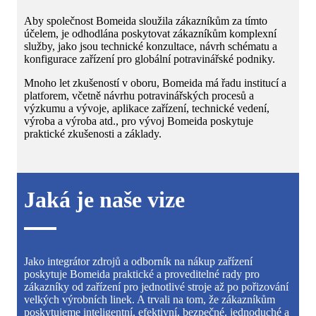
Aby společnost Bomeida sloužila zákazníkům za tímto
účelem, je odhodlána poskytovat zákazníkům komplexní
služby, jako jsou technické konzultace, návrh schématu a
konfigurace zařízení pro globální potravinářské podniky.
Mnoho let zkušeností v oboru, Bomeida má řadu institucí a
platforem, včetně návrhu potravinářských procesů a
výzkumu a vývoje, aplikace zařízení, technické vedení,
výroba a výroba atd., pro vývoj Bomeida poskytuje
praktické zkušenosti a základy.
Jaká je naše vize
Jako integrátor zdrojů a odborník na nákup zařízení
poskytuje Bomeida praktické a proveditelné rady pro
zákazníky od zařízení pro jednotlivé stroje až po pořizování
velkých výrobních linek. A trvali na tom, že zákazníkům
poskytujeme inteligentní, efektivní, bezpečné, jednoduché a