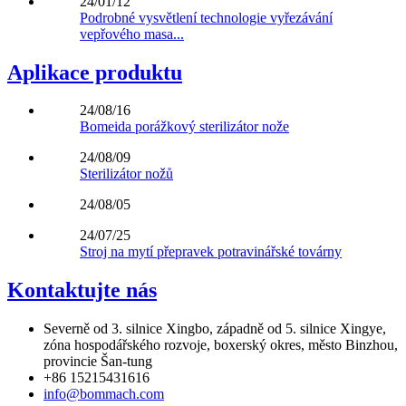
24/01/12
Podrobné vysvětlení technologie vyřezávání
vepřového masa...
Aplikace produktu
24/08/16
Bomeida porážkový sterilizátor nože
24/08/09
Sterilizátor nožů
24/08/05
24/07/25
Stroj na mytí přepravek potravinářské továrny
Kontaktujte nás
Severně od 3. silnice Xingbo, západně od 5. silnice Xingye,
zóna hospodářského rozvoje, boxerský okres, město Binzhou,
provincie Šan-tung
+86 15215431616
info@bommach.com