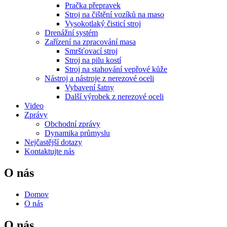
Pračka přepravek
Stroj na čištění vozíků na maso
Vysokotlaký čisticí stroj
Drenážní systém
Zařízení na zpracování masa
Smršťovací stroj
Stroj na pilu kostí
Stroj na stahování vepřové kůže
Nástroj a nástroje z nerezové oceli
Vybavení šatny
Další výrobek z nerezové oceli
Video
Zprávy
Obchodní zprávy
Dynamika průmyslu
Nejčastější dotazy
Kontaktujte nás
O nás
Domov
O nás
O nás