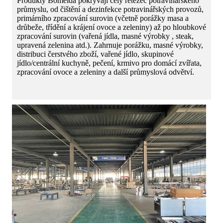
Produkty Bomeida pokrývají celý řetězec potravinářského
průmyslu, od čištění a dezinfekce potravinářských provozů,
primárního zpracování surovin (včetně porážky masa a
drůbeže, třídění a krájení ovoce a zeleniny) až po hloubkové
zpracování surovin (vařená jídla, masné výrobky , steak,
upravená zelenina atd.). Zahrnuje porážku, masné výrobky,
distribuci čerstvého zboží, vařené jídlo, skupinové
jídlo/centrální kuchyně, pečení, krmivo pro domácí zvířata,
zpracování ovoce a zeleniny a další průmyslová odvětví.