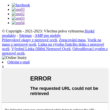
© Copyright - 2021-2023: Všechna práva vyhrazena.
Horké
produkty
-
Sitemap
-
AMP pro mobily
Průmyslové okapy z nerezové oceli
,
Zpracování masa
,
Vozík na
maso z nerezové oceli
,
Linka na výrobu čisticího drátu z nerezové
oceli
,
Výrobní Linka čištění Nerezové Oceli
,
Odvodňovací systém z
nerezové oceli
,
Odeslat e-mail
x