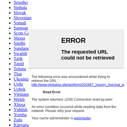
Sesotho
Sinhala
Slovak
Slovenian
Somali
Samoan
Scots Gaelic
Shona
Sindhi
Sundanese
Swahili
Tajik
Tamil
Telugu
Thai
Ukrainian
Urdu
Uzbek
Vietnamese
Welsh
Xhosa
Yiddish
Yoruba
Zulu
Kinyarwanda