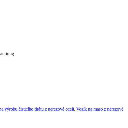
Šan-tung
na výrobu čisticího drátu z nerezové oceli
,
Vozík na maso z nerezové