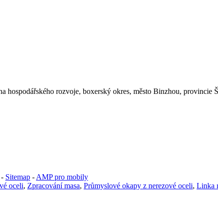
óna hospodářského rozvoje, boxerský okres, město Binzhou, provincie 
-
Sitemap
-
AMP pro mobily
vé oceli
,
Zpracování masa
,
Průmyslové okapy z nerezové oceli
,
Linka 