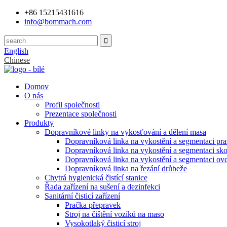
+86 15215431616
info@bommach.com
English
Chinese
Domov
O nás
Profil společnosti
Prezentace společnosti
Produkty
Dopravníkové linky na vykosťování a dělení masa
Dopravníková linka na vykostění a segmentaci pra
Dopravníková linka na vykostění a segmentaci sko
Dopravníková linka na vykostění a segmentaci ovc
Dopravníková linka na řezání drůbeže
Chytrá hygienická čistící stanice
Řada zařízení na sušení a dezinfekci
Sanitární čisticí zařízení
Pračka přepravek
Stroj na čištění vozíků na maso
Vysokotlaký čisticí stroj