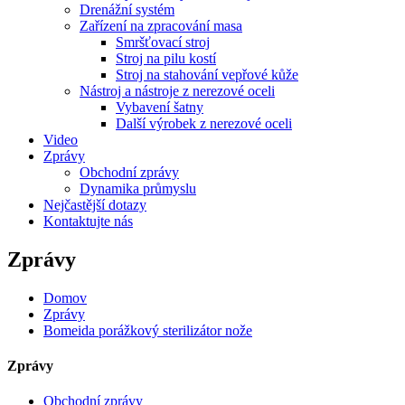
Drenážní systém
Zařízení na zpracování masa
Smršťovací stroj
Stroj na pilu kostí
Stroj na stahování vepřové kůže
Nástroj a nástroje z nerezové oceli
Vybavení šatny
Další výrobek z nerezové oceli
Video
Zprávy
Obchodní zprávy
Dynamika průmyslu
Nejčastější dotazy
Kontaktujte nás
Zprávy
Domov
Zprávy
Bomeida porážkový sterilizátor nože
Zprávy
Obchodní zprávy