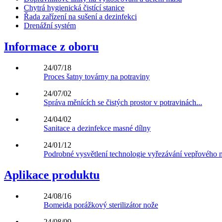
Chytrá hygienická čistící stanice
Řada zařízení na sušení a dezinfekci
Drenážní systém
Informace z oboru
24/07/18
Proces šatny továrny na potraviny
24/07/02
Správa měnících se čistých prostor v potravinách...
24/04/02
Sanitace a dezinfekce masné dílny
24/01/12
Podrobné vysvětlení technologie vyřezávání vepřového m
Aplikace produktu
24/08/16
Bomeida porážkový sterilizátor nože
24/08/09