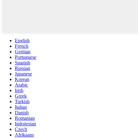
English
French
German
Portuguese
Spanish
Russian
Japanese
Korean
Arabic
Irish
Greek
Turkish
Italian
Danish
Romanian
Indonesian
Czech
Afrikaans