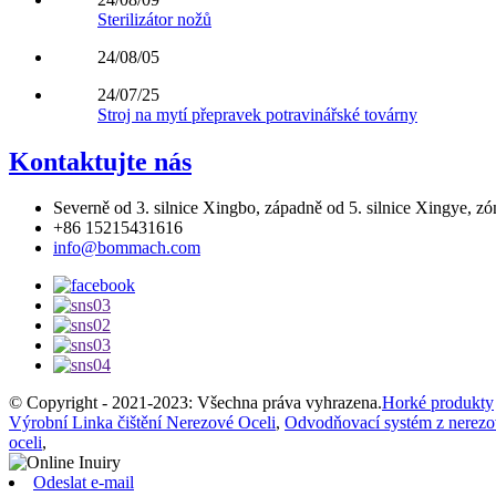
Sterilizátor nožů
24/08/05
24/07/25
Stroj na mytí přepravek potravinářské továrny
Kontaktujte nás
Severně od 3. silnice Xingbo, západně od 5. silnice Xingye, z
+86 15215431616
info@bommach.com
© Copyright - 2021-2023: Všechna práva vyhrazena.
Horké produkty
Výrobní Linka čištění Nerezové Oceli
,
Odvodňovací systém z nerezo
oceli
,
Odeslat e-mail