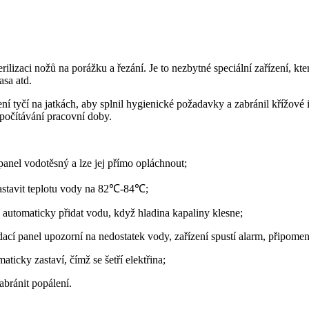
erilizaci nožů na porážku a řezání. Je to nezbytné speciální zařízení, k
asa atd.
ření tyčí na jatkách, aby splnil hygienické požadavky a zabránil křížové
dpočítávání pracovní doby.
nel vodotěsný a lze jej přímo opláchnout;
 nastavit teplotu vody na 82℃-84℃;
automaticky přidat vodu, když hladina kapaliny klesne;
dací panel upozorní na nedostatek vody, zařízení spustí alarm, připome
ticky zastaví, čímž se šetří elektřina;
abránit popálení.