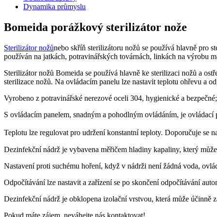
Dynamika průmyslu
Bomeida porážkový sterilizátor nože
Sterilizátor nožů
nebo skříň sterilizátoru nožů se používá hlavně pro st
používán na jatkách, potravinářských továrnách, linkách na výrobu m
Sterilizátor nožů Bomeida se používá hlavně ke sterilizaci nožů a ost
sterilizace nožů. Na ovládacím panelu lze nastavit teplotu ohřevu a o
Vyrobeno z potravinářské nerezové oceli 304, hygienické a bezpečné;
S ovládacím panelem, snadným a pohodlným ovládáním, je ovládací pa
Teplotu lze regulovat pro udržení konstantní teploty. Doporučuje se
Dezinfekční nádrž je vybavena měřičem hladiny kapaliny, který může 
Nastavení proti suchému hoření, když v nádrži není žádná voda, ovlá
Odpočítávání lze nastavit a zařízení se po skončení odpočítávání automa
Dezinfekční nádrž je obklopena izolační vrstvou, která může účinně z
Pokud máte zájem, neváhejte nás kontaktovat!