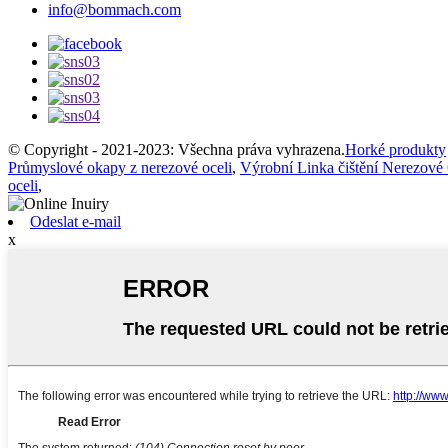
info@bommach.com
© Copyright - 2021-2023: Všechna práva vyhrazena.
Horké produkty
Průmyslové okapy z nerezové oceli
,
Výrobní Linka čištění Nerezové 
oceli
,
Odeslat e-mail
x