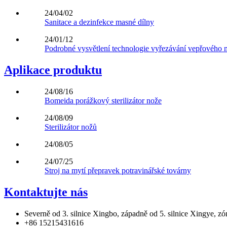
24/04/02
Sanitace a dezinfekce masné dílny
24/01/12
Podrobné vysvětlení technologie vyřezávání vepřového m
Aplikace produktu
24/08/16
Bomeida porážkový sterilizátor nože
24/08/09
Sterilizátor nožů
24/08/05
24/07/25
Stroj na mytí přepravek potravinářské továrny
Kontaktujte nás
Severně od 3. silnice Xingbo, západně od 5. silnice Xingye, z
+86 15215431616