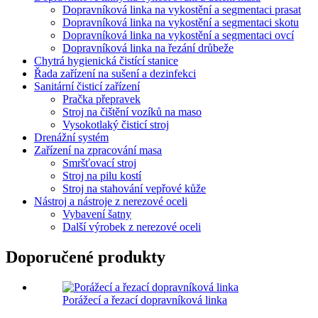
Dopravníková linka na vykostění a segmentaci prasat
Dopravníková linka na vykostění a segmentaci skotu
Dopravníková linka na vykostění a segmentaci ovcí
Dopravníková linka na řezání drůbeže
Chytrá hygienická čistící stanice
Řada zařízení na sušení a dezinfekci
Sanitární čisticí zařízení
Pračka přepravek
Stroj na čištění vozíků na maso
Vysokotlaký čisticí stroj
Drenážní systém
Zařízení na zpracování masa
Smršťovací stroj
Stroj na pilu kostí
Stroj na stahování vepřové kůže
Nástroj a nástroje z nerezové oceli
Vybavení šatny
Další výrobek z nerezové oceli
Doporučené produkty
Porážecí a řezací dopravníková linka