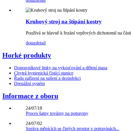
dotaz
detail
Kruhový stroj na štípání kostry
Používá se hlavně k řezání vepřových dichotomií na části
dotaz
detail
Horké produkty
Dopravníkové linky na vykosťování a dělení masa
Chytrá hygienická čistící stanice
Řada zařízení na sušení a dezinfekci
Drenážní systém
Informace z oboru
24/07/18
Proces šatny továrny na potraviny
24/07/02
Správa měnících se čistých prostor v potravinách...