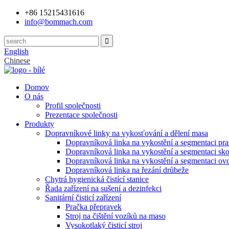
+86 15215431616
info@bommach.com
English
Chinese
Domov
O nás
Profil společnosti
Prezentace společnosti
Produkty
Dopravníkové linky na vykosťování a dělení masa
Dopravníková linka na vykostění a segmentaci pra
Dopravníková linka na vykostění a segmentaci sko
Dopravníková linka na vykostění a segmentaci ovc
Dopravníková linka na řezání drůbeže
Chytrá hygienická čistící stanice
Řada zařízení na sušení a dezinfekci
Sanitární čisticí zařízení
Pračka přepravek
Stroj na čištění vozíků na maso
Vysokotlaký čisticí stroj