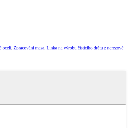
 oceli
,
Zpracování masa
,
Linka na výrobu čisticího drátu z nerezové