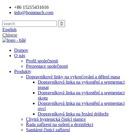
+86 15215431616
info@bommach.com
English
Chinese
Domov
O nás
Profil společnosti
Prezentace společnosti
Produkty
Dopravníkové linky na vykosťování a dělení masa
Dopravníková linka na vykostění a segmentaci
prasat
Dopravníková linka na vykostění a segmentaci
skotu
Dopravníková linka na vykostění a segmentaci
ovcí
Dopravníková linka na řezání drůbeže
Chytrá hygienická čistící stanice
Řada zařízení na sušení a dezinfekci
Sanitární čisticí zařízení