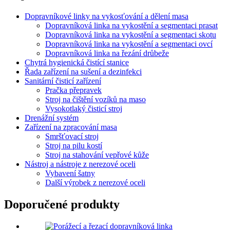
Dopravníkové linky na vykosťování a dělení masa
Dopravníková linka na vykostění a segmentaci prasat
Dopravníková linka na vykostění a segmentaci skotu
Dopravníková linka na vykostění a segmentaci ovcí
Dopravníková linka na řezání drůbeže
Chytrá hygienická čistící stanice
Řada zařízení na sušení a dezinfekci
Sanitární čisticí zařízení
Pračka přepravek
Stroj na čištění vozíků na maso
Vysokotlaký čisticí stroj
Drenážní systém
Zařízení na zpracování masa
Smršťovací stroj
Stroj na pilu kostí
Stroj na stahování vepřové kůže
Nástroj a nástroje z nerezové oceli
Vybavení šatny
Další výrobek z nerezové oceli
Doporučené produkty