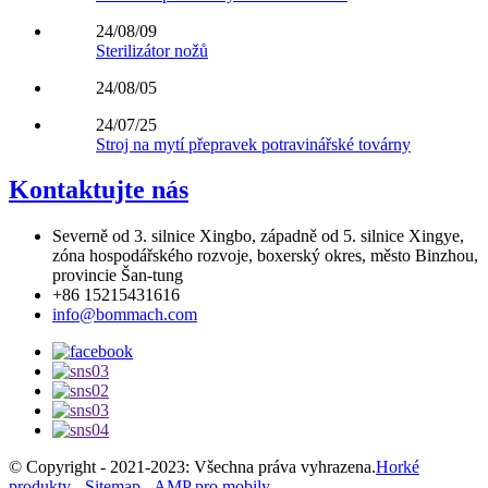
24/08/09
Sterilizátor nožů
24/08/05
24/07/25
Stroj na mytí přepravek potravinářské továrny
Kontaktujte nás
Severně od 3. silnice Xingbo, západně od 5. silnice Xingye,
zóna hospodářského rozvoje, boxerský okres, město Binzhou,
provincie Šan-tung
+86 15215431616
info@bommach.com
© Copyright - 2021-2023: Všechna práva vyhrazena.
Horké
produkty
-
Sitemap
-
AMP pro mobily