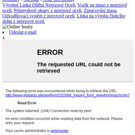
Výrobní Linka čištění Nerezové Oceli
,
Vozík na maso z nerezové
oceli
,
Průmyslové okapy z nerezové oceli
,
Zpracování masa
,
Odvodňovací systém z nerezové oceli
,
Linka na výrobu čisticího
drátu z nerezové oceli
,
Odeslat e-mail
x