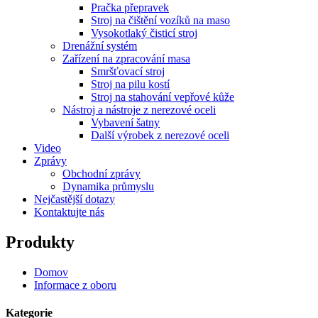
Pračka přepravek
Stroj na čištění vozíků na maso
Vysokotlaký čisticí stroj
Drenážní systém
Zařízení na zpracování masa
Smršťovací stroj
Stroj na pilu kostí
Stroj na stahování vepřové kůže
Nástroj a nástroje z nerezové oceli
Vybavení šatny
Další výrobek z nerezové oceli
Video
Zprávy
Obchodní zprávy
Dynamika průmyslu
Nejčastější dotazy
Kontaktujte nás
Produkty
Domov
Informace z oboru
Kategorie