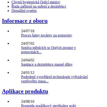
Chytrá hygienická čistící stanice
Řada zařízení na sušení a dezinfekci
Drenážní systém
Informace z oboru
24/07/18
Proces šatny továrny na potraviny
24/07/02
Správa měnících se čistých prostor v
potravinách...
24/04/02
Sanitace a dezinfekce masné dílny
24/01/12
Podrobné vysvětlení technologie vyřezávání
vepřového masa...
Aplikace produktu
24/08/16
Bomeida porážkový sterilizátor nože