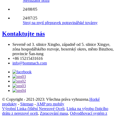
Sterilizátor nožů
24/08/05
24/07/25
Stroj na mytí přepravek potravinářské továrny
Kontaktujte nás
Severně od 3. silnice Xingbo, západně od 5. silnice Xingye,
zóna hospodářského rozvoje, boxerský okres, město Binzhou,
provincie Šan-tung
+86 15215431616
info@bommach.com
© Copyright - 2021-2023: Všechna práva vyhrazena.
Horké
produkty
-
Sitemap
-
AMP pro mobily
Výrobní Linka čištění Nerezové Oceli
,
Linka na výrobu čisticího
drátu z nerezové oceli
,
Zpracování masa
,
Odvodňovací systém z