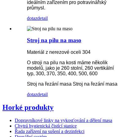
ideálním zařízením pro potravinářský
průmysl.
dotaz
detail
Stroj na pilu na maso
Materiál z nerezové oceli 304
O stroji na pilu na kosti máme několik
modelů, jako je 260 stolní, 260 vertikální
typ, 300, 370, 350, 400, 500, 600
Stroj na řezání masa Stroj na řezání masa
dotaz
detail
Horké produkty
Dopravníkové linky na vykosťování a dělení masa
Chytrá hygienická čistící stanice
Řada zařízení na sušení a dezinfekci
Drenážní systém