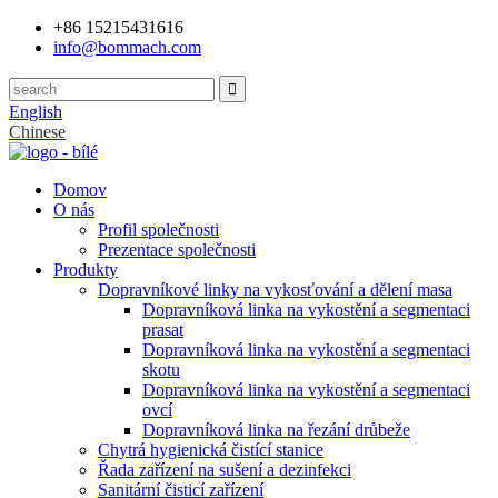
+86 15215431616
info@bommach.com
English
Chinese
Domov
O nás
Profil společnosti
Prezentace společnosti
Produkty
Dopravníkové linky na vykosťování a dělení masa
Dopravníková linka na vykostění a segmentaci
prasat
Dopravníková linka na vykostění a segmentaci
skotu
Dopravníková linka na vykostění a segmentaci
ovcí
Dopravníková linka na řezání drůbeže
Chytrá hygienická čistící stanice
Řada zařízení na sušení a dezinfekci
Sanitární čisticí zařízení