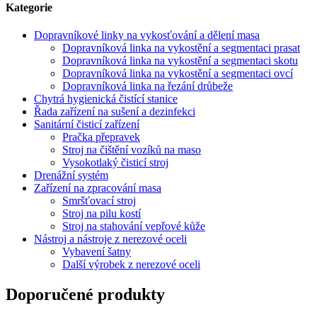
Kategorie
Dopravníkové linky na vykosťování a dělení masa
Dopravníková linka na vykostění a segmentaci prasat
Dopravníková linka na vykostění a segmentaci skotu
Dopravníková linka na vykostění a segmentaci ovcí
Dopravníková linka na řezání drůbeže
Chytrá hygienická čistící stanice
Řada zařízení na sušení a dezinfekci
Sanitární čisticí zařízení
Pračka přepravek
Stroj na čištění vozíků na maso
Vysokotlaký čisticí stroj
Drenážní systém
Zařízení na zpracování masa
Smršťovací stroj
Stroj na pilu kostí
Stroj na stahování vepřové kůže
Nástroj a nástroje z nerezové oceli
Vybavení šatny
Další výrobek z nerezové oceli
Doporučené produkty