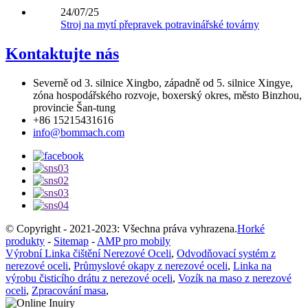
24/07/25
Stroj na mytí přepravek potravinářské továrny
Kontaktujte nás
Severně od 3. silnice Xingbo, západně od 5. silnice Xingye,
zóna hospodářského rozvoje, boxerský okres, město Binzhou,
provincie Šan-tung
+86 15215431616
info@bommach.com
© Copyright - 2021-2023: Všechna práva vyhrazena.
Horké
produkty
-
Sitemap
-
AMP pro mobily
Výrobní Linka čištění Nerezové Oceli
,
Odvodňovací systém z
nerezové oceli
,
Průmyslové okapy z nerezové oceli
,
Linka na
výrobu čisticího drátu z nerezové oceli
,
Vozík na maso z nerezové
oceli
,
Zpracování masa
,