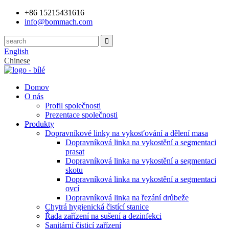
+86 15215431616
info@bommach.com
English
Chinese
Domov
O nás
Profil společnosti
Prezentace společnosti
Produkty
Dopravníkové linky na vykosťování a dělení masa
Dopravníková linka na vykostění a segmentaci
prasat
Dopravníková linka na vykostění a segmentaci
skotu
Dopravníková linka na vykostění a segmentaci
ovcí
Dopravníková linka na řezání drůbeže
Chytrá hygienická čistící stanice
Řada zařízení na sušení a dezinfekci
Sanitární čisticí zařízení