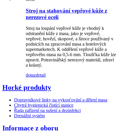
Stroj na stahování vepřové kůže z
nerezové oceli
Stroj na loupání vepřové kůže je vhodný k
odstranění kůže z masa, jako je vepřové,
vepřové, hovězí, skopové, a široce používaný v
podnicích na zpracování masa a hotelových
supermarketech. K oddělení vepřové kůže a
vepřového masa na 0,5-6 mm. Tloušťka kůže lze
upravit. Potravinářský nerezový materiál, zdraví
a krásný.
dotaz
detail
Horké produkty
Dopravníkové linky na vykosťování a dělení masa
Chytrá hygienická čistící stanice
Řada zařízení na sušení a dezinfekci
Drenážní systém
Informace z oboru