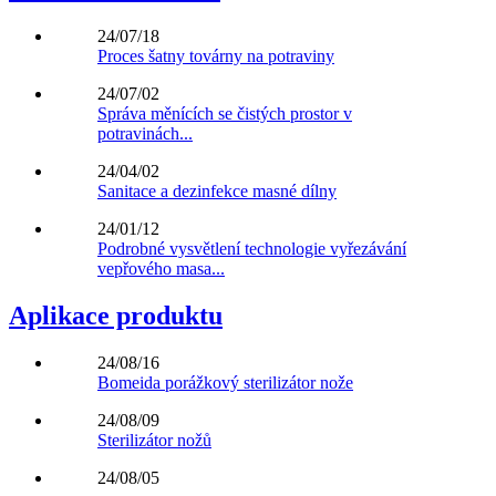
24/07/18
Proces šatny továrny na potraviny
24/07/02
Správa měnících se čistých prostor v
potravinách...
24/04/02
Sanitace a dezinfekce masné dílny
24/01/12
Podrobné vysvětlení technologie vyřezávání
vepřového masa...
Aplikace produktu
24/08/16
Bomeida porážkový sterilizátor nože
24/08/09
Sterilizátor nožů
24/08/05