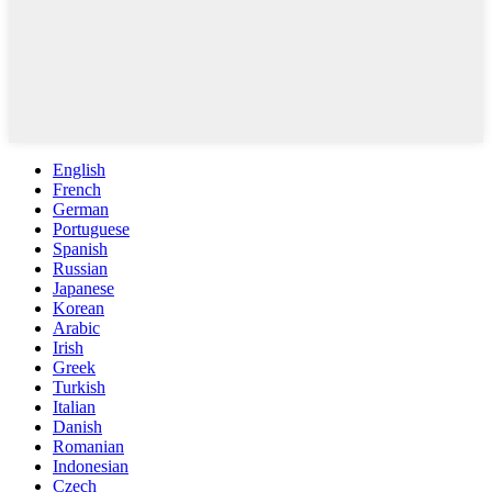
English
French
German
Portuguese
Spanish
Russian
Japanese
Korean
Arabic
Irish
Greek
Turkish
Italian
Danish
Romanian
Indonesian
Czech