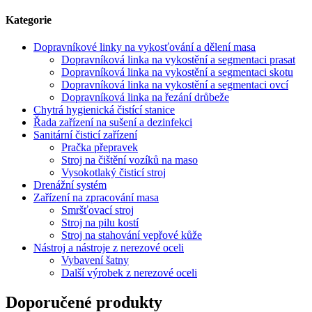
Kategorie
Dopravníkové linky na vykosťování a dělení masa
Dopravníková linka na vykostění a segmentaci prasat
Dopravníková linka na vykostění a segmentaci skotu
Dopravníková linka na vykostění a segmentaci ovcí
Dopravníková linka na řezání drůbeže
Chytrá hygienická čistící stanice
Řada zařízení na sušení a dezinfekci
Sanitární čisticí zařízení
Pračka přepravek
Stroj na čištění vozíků na maso
Vysokotlaký čisticí stroj
Drenážní systém
Zařízení na zpracování masa
Smršťovací stroj
Stroj na pilu kostí
Stroj na stahování vepřové kůže
Nástroj a nástroje z nerezové oceli
Vybavení šatny
Další výrobek z nerezové oceli
Doporučené produkty