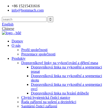
+86 15215431616
info@bommach.com
English
Chinese
Domov
O nás
Profil společnosti
Prezentace společnosti
Produkty
Dopravníkové linky na vykosťování a dělení masa
Dopravníková linka na vykostění a segmentaci
prasat
Dopravníková linka na vykostění a segmentaci
skotu
Dopravníková linka na vykostění a segmentaci
ovcí
Dopravníková linka na řezání drůbeže
Chytrá hygienická čistící stanice
Řada zařízení na sušení a dezinfekci
Sanitární čisticí zařízení