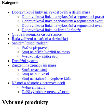
Kategorie
Dopravníkové linky na vykosťování a dělení masa
Dopravníková linka na vykostění a segmentaci prasat
Dopravníková linka na vykostění a segmentaci skotu
Dopravníková linka na vykostění a segmentaci ovcí
Dopravníková linka na řezání drůbeže
Chytrá hygienická čistící stanice
Řada zařízení na sušení a dezinfekci
Sanitární čisticí zařízení
Pračka přepravek
Stroj na čištění vozíků na maso
Vysokotlaký čisticí stroj
Drenážní systém
Zařízení na zpracování masa
Smršťovací stroj
Stroj na pilu kostí
Stroj na stahování vepřové kůže
Nástroj a nástroje z nerezové oceli
Vybavení šatny
Další výrobek z nerezové oceli
Vybrané produkty