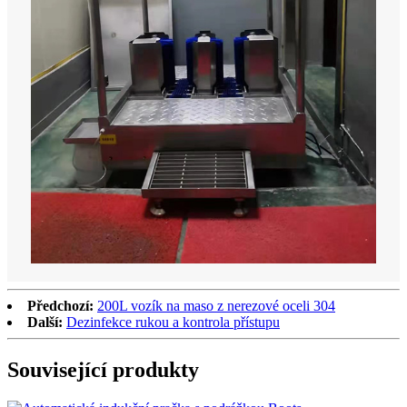
Předchozí:
200L vozík na maso z nerezové oceli 304
Další:
Dezinfekce rukou a kontrola přístupu
Související produkty