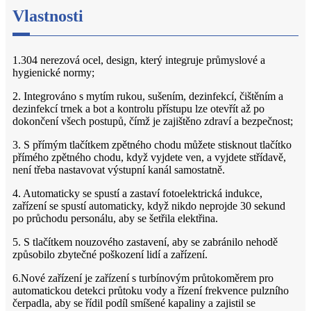
Vlastnosti
1.304 nerezová ocel, design, který integruje průmyslové a
hygienické normy;
2. Integrováno s mytím rukou, sušením, dezinfekcí, čištěním a
dezinfekcí trnek a bot a kontrolu přístupu lze otevřít až po
dokončení všech postupů, čímž je zajištěno zdraví a bezpečnost;
3. S přímým tlačítkem zpětného chodu můžete stisknout tlačítko
přímého zpětného chodu, když vyjdete ven, a vyjdete střídavě,
není třeba nastavovat výstupní kanál samostatně.
4. Automaticky se spustí a zastaví fotoelektrická indukce,
zařízení se spustí automaticky, když nikdo neprojde 30 sekund
po průchodu personálu, aby se šetřila elektřina.
5. S tlačítkem nouzového zastavení, aby se zabránilo nehodě
způsobilo zbytečné poškození lidí a zařízení.
6.Nové zařízení je zařízení s turbínovým průtokoměrem pro
automatickou detekci průtoku vody a řízení frekvence pulzního
čerpadla, aby se řídil podíl smíšené kapaliny a zajistil se