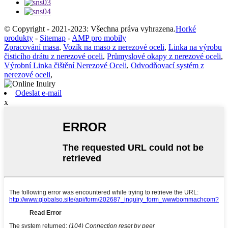
© Copyright - 2021-2023: Všechna práva vyhrazena.
Horké
produkty
-
Sitemap
-
AMP pro mobily
Zpracování masa
,
Vozík na maso z nerezové oceli
,
Linka na výrobu
čisticího drátu z nerezové oceli
,
Průmyslové okapy z nerezové oceli
,
Výrobní Linka čištění Nerezové Oceli
,
Odvodňovací systém z
nerezové oceli
,
Odeslat e-mail
x