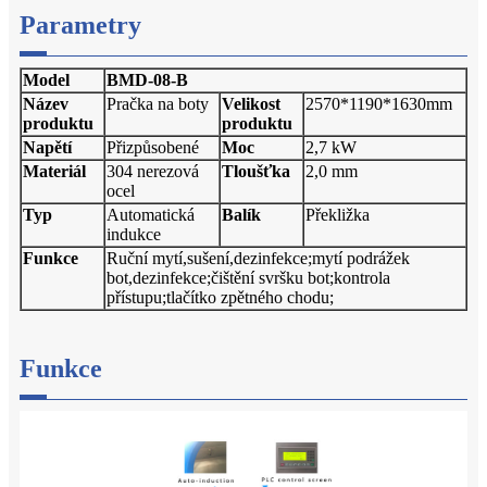
Parametry
Model
BMD-08-B
Název
Pračka na boty
Velikost
2570*1190*1630mm
produktu
produktu
Napětí
Přizpůsobené
Moc
2,7 kW
Materiál
304 nerezová
Tloušťka
2,0 mm
ocel
Typ
Automatická
Balík
Překližka
indukce
Funkce
Ruční mytí,sušení,dezinfekce;mytí podrážek
bot,dezinfekce;čištění svršku bot;kontrola
přístupu;tlačítko zpětného chodu;
Funkce