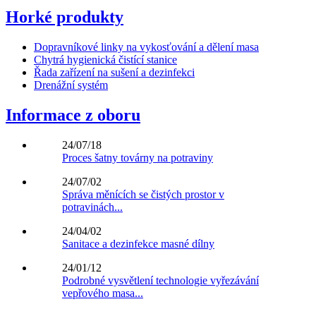
Horké produkty
Dopravníkové linky na vykosťování a dělení masa
Chytrá hygienická čistící stanice
Řada zařízení na sušení a dezinfekci
Drenážní systém
Informace z oboru
24/07/18
Proces šatny továrny na potraviny
24/07/02
Správa měnících se čistých prostor v
potravinách...
24/04/02
Sanitace a dezinfekce masné dílny
24/01/12
Podrobné vysvětlení technologie vyřezávání
vepřového masa...