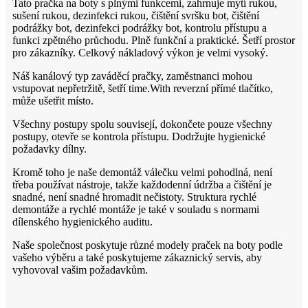
Tato pračka na boty s plnými funkcemi, zahrnuje mytí rukou,
sušení rukou, dezinfekci rukou, čištění svršku bot, čištění
podrážky bot, dezinfekci podrážky bot, kontrolu přístupu a
funkci zpětného průchodu. Plně funkční a praktické. Šetří prostor
pro zákazníky. Celkový nákladový výkon je velmi vysoký.
Náš kanálový typ zaváděcí pračky, zaměstnanci mohou
vstupovat nepřetržitě, šetří time.With reverzní přímé tlačítko,
může ušetřit místo.
Všechny postupy spolu souvisejí, dokončete pouze všechny
postupy, otevře se kontrola přístupu. Dodržujte hygienické
požadavky dílny.
Kromě toho je naše demontáž válečku velmi pohodlná, není
třeba používat nástroje, takže každodenní údržba a čištění je
snadné, není snadné hromadit nečistoty. Struktura rychlé
demontáže a rychlé montáže je také v souladu s normami
dílenského hygienického auditu.
Naše společnost poskytuje různé modely praček na boty podle
vašeho výběru a také poskytujeme zákaznický servis, aby
vyhovoval vašim požadavkům.