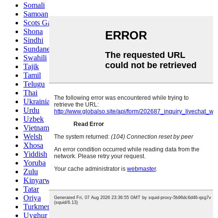
Somali
Samoan
Scots Gaelic
Shona
Sindhi
Sundanese
Swahili
Tajik
Tamil
Telugu
Thai
Ukrainian
Urdu
Uzbek
Vietnamese
Welsh
Xhosa
Yiddish
Yoruba
Zulu
Kinyarwanda
Tatar
Oriya
Turkmen
Uyghur