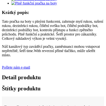
Krátký popis:
Tato pračka na boty s plnými funkcemi, zahrnuje mytí rukou, sušení
rukou, dezinfekci rukou, čištění svršku bot, čištění podrážky bot,
dezinfekci podrážky bot, kontrolu přístupu a funkci zpětného
průchodu. Plně funkční a praktické. Šetří prostor pro zákazníky.
Celkový nákladový výkon je velmi vysoký.
Náš kanálový typ zaváděcí pračky, zaměstnanci mohou vstupovat
nepřetržitě, šetří time.With reverzní přímé tlačítko, může ušetřit
místo.
Pošlete nám e-mail
Detail produktu
Štítky produktu