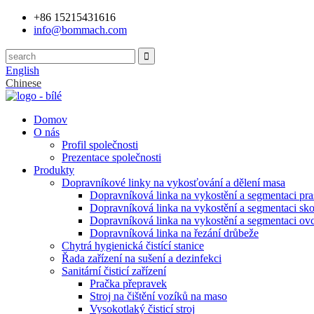
+86 15215431616
info@bommach.com
English
Chinese
Domov
O nás
Profil společnosti
Prezentace společnosti
Produkty
Dopravníkové linky na vykosťování a dělení masa
Dopravníková linka na vykostění a segmentaci pra
Dopravníková linka na vykostění a segmentaci sko
Dopravníková linka na vykostění a segmentaci ovc
Dopravníková linka na řezání drůbeže
Chytrá hygienická čistící stanice
Řada zařízení na sušení a dezinfekci
Sanitární čisticí zařízení
Pračka přepravek
Stroj na čištění vozíků na maso
Vysokotlaký čisticí stroj