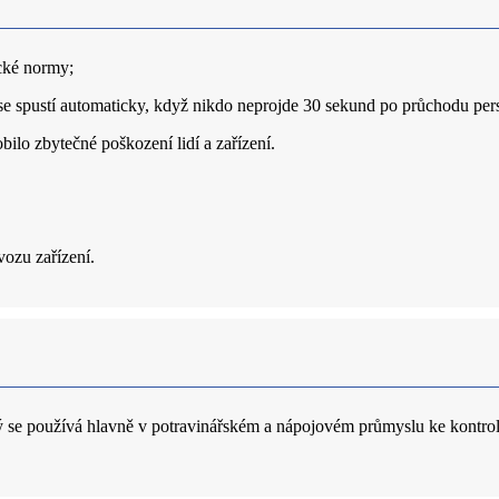
ické normy;
 se spustí automaticky, když nikdo neprojde 30 sekund po průchodu perso
ilo zbytečné poškození lidí a zařízení.
vozu zařízení.
rý se používá hlavně v potravinářském a nápojovém průmyslu ke kontrol