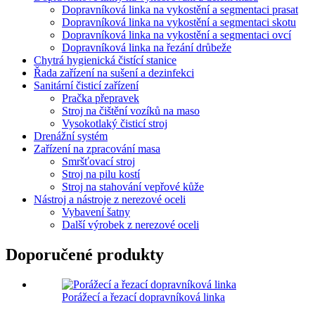
Dopravníková linka na vykostění a segmentaci prasat
Dopravníková linka na vykostění a segmentaci skotu
Dopravníková linka na vykostění a segmentaci ovcí
Dopravníková linka na řezání drůbeže
Chytrá hygienická čistící stanice
Řada zařízení na sušení a dezinfekci
Sanitární čisticí zařízení
Pračka přepravek
Stroj na čištění vozíků na maso
Vysokotlaký čisticí stroj
Drenážní systém
Zařízení na zpracování masa
Smršťovací stroj
Stroj na pilu kostí
Stroj na stahování vepřové kůže
Nástroj a nástroje z nerezové oceli
Vybavení šatny
Další výrobek z nerezové oceli
Doporučené produkty
Porážecí a řezací dopravníková linka