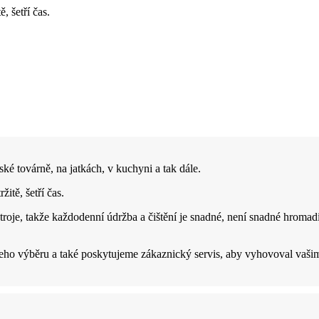
 šetří čas.
ké továrně, na jatkách, v kuchyni a tak dále.
itě, šetří čas.
roje, takže každodenní údržba a čištění je snadné, není snadné hromadit
šeho výběru a také poskytujeme zákaznický servis, aby vyhovoval vaš