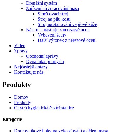
Drenážní systém
Zařízení na zpracování masa
Smršťovací stroj
Stroj na pilu kostí
Stroj na stahování vepřové kůže
Nástroj a nástroje z nerezové oceli
Vybavení šatny
Další výrobek z nerezové oceli
Video
Zprávy
Obchodní zprávy
Dynamika průmyslu
Nejčastější dotazy
Kontaktujte nás
Produkty
Domov
Produkty
Chytrá hygienická čistící stanice
Kategorie
Dopravníkové linky na vykosťování a dělení masa