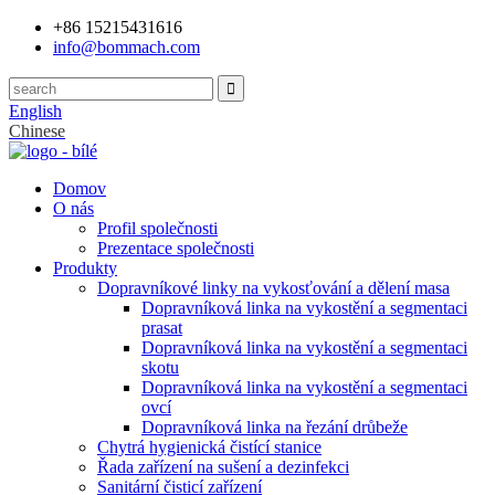
+86 15215431616
info@bommach.com
English
Chinese
Domov
O nás
Profil společnosti
Prezentace společnosti
Produkty
Dopravníkové linky na vykosťování a dělení masa
Dopravníková linka na vykostění a segmentaci
prasat
Dopravníková linka na vykostění a segmentaci
skotu
Dopravníková linka na vykostění a segmentaci
ovcí
Dopravníková linka na řezání drůbeže
Chytrá hygienická čistící stanice
Řada zařízení na sušení a dezinfekci
Sanitární čisticí zařízení