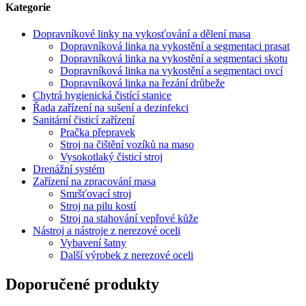
Kategorie
Dopravníkové linky na vykosťování a dělení masa
Dopravníková linka na vykostění a segmentaci prasat
Dopravníková linka na vykostění a segmentaci skotu
Dopravníková linka na vykostění a segmentaci ovcí
Dopravníková linka na řezání drůbeže
Chytrá hygienická čistící stanice
Řada zařízení na sušení a dezinfekci
Sanitární čisticí zařízení
Pračka přepravek
Stroj na čištění vozíků na maso
Vysokotlaký čisticí stroj
Drenážní systém
Zařízení na zpracování masa
Smršťovací stroj
Stroj na pilu kostí
Stroj na stahování vepřové kůže
Nástroj a nástroje z nerezové oceli
Vybavení šatny
Další výrobek z nerezové oceli
Doporučené produkty