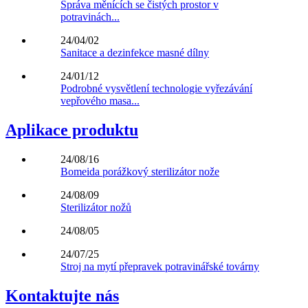
Správa měnících se čistých prostor v
potravinách...
24/04/02
Sanitace a dezinfekce masné dílny
24/01/12
Podrobné vysvětlení technologie vyřezávání
vepřového masa...
Aplikace produktu
24/08/16
Bomeida porážkový sterilizátor nože
24/08/09
Sterilizátor nožů
24/08/05
24/07/25
Stroj na mytí přepravek potravinářské továrny
Kontaktujte nás