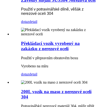
Závěsný stojan SUS304 Nerezová ocel
Použití v potravinářské dílně, věšák z
nerezové oceli 304
dotaz
detail
Překládací vozík vyrobený na
zakázku z nerezové oceli
Použití v přepravním obratovém boxu
Vyrobeno na míru
dotaz
detail
200L vozík na maso z nerezové oceli
304
Potravinářský nerezový materiál 304, může přijít