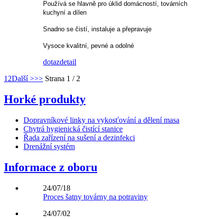
Používá se hlavně pro úklid domácností, továrních
kuchyní a dílen
Snadno se čistí, instaluje a přepravuje
Vysoce kvalitní, pevné a odolné
dotaz
detail
1
2
Další >
>>
Strana 1 / 2
Horké produkty
Dopravníkové linky na vykosťování a dělení masa
Chytrá hygienická čistící stanice
Řada zařízení na sušení a dezinfekci
Drenážní systém
Informace z oboru
24/07/18
Proces šatny továrny na potraviny
24/07/02