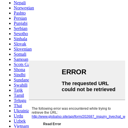
Nepali
Norwegian
Pashto
Persian
Punjabi
Serbian
Sesotho
Sinhala
Slovak
Slovenian
Somali
Samoan
Scots Gaelic
Shona
Sindhi
Sundanese
Swahili
Tajik
Tamil
Telugu
Thai
Ukrainian
Urdu
Uzbek
Vietnamese