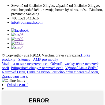
Severně od 3. silnice Xingbo, západně od 5. silnice Xingye,
zóna hospodářského rozvoje, boxerský okres, město Binzhou,
provincie Šan-tung
+86 15215431616
info@bommach.com
© Copyright - 2021-2023: Všechna práva vyhrazena.
Horké
produkty
-
Sitemap
-
AMP pro mobily
Vozík na maso z nerezové oceli
,
Odvodňovací systém z nerezové
oceli
,
Průmyslové okapy z nerezové oceli
,
Výrobní Linka čištění
Nerezové Oceli
,
Linka na výrobu čisticího drátu z nerezové oceli
,
Zpracování masa
,
Odeslat e-mail
x