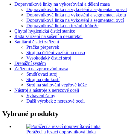
Dopravníkové linky na vykosťování a dělení masa
Dopravníková linka na vykostění a segmentaci prasat
Dopravníková linka na vykostění a segmentaci skotu
Dopravníková linka na vykostění a segmentaci ovcí
Dopravníková linka na řezání drůbeže
Chytrá hygienická čistící stanice
Řada zařízení na sušení a dezinfekci
Sanitární čisticí zařízení
Pračka přepravek
Stroj na čištění vozíků na maso
Vysokotlaký čisticí stroj
Drenážní systém
Zařízení na zpracování masa
Smršťovací stroj
Stroj na pilu kostí
Stroj na stahování vepřové kůže
Nástroj a nástroje z nerezové oceli
Vybavení šatny
Další výrobek z nerezové oceli
Vybrané produkty
Porážecí a řezací dopravníková linka