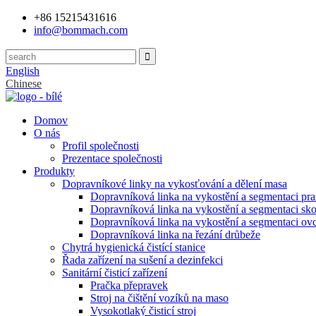
+86 15215431616
info@bommach.com
English
Chinese
Domov
O nás
Profil společnosti
Prezentace společnosti
Produkty
Dopravníkové linky na vykosťování a dělení masa
Dopravníková linka na vykostění a segmentaci pra
Dopravníková linka na vykostění a segmentaci sko
Dopravníková linka na vykostění a segmentaci ovc
Dopravníková linka na řezání drůbeže
Chytrá hygienická čistící stanice
Řada zařízení na sušení a dezinfekci
Sanitární čisticí zařízení
Pračka přepravek
Stroj na čištění vozíků na maso
Vysokotlaký čisticí stroj