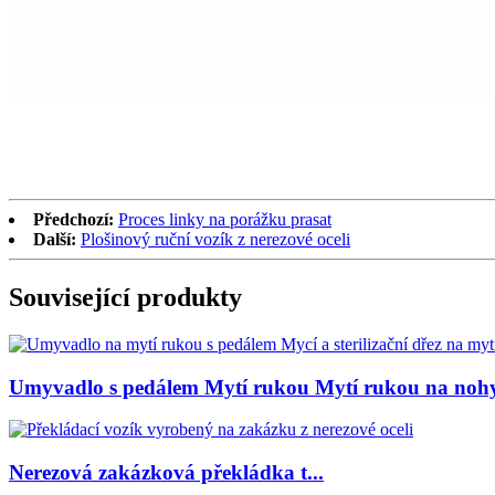
Předchozí:
Proces linky na porážku prasat
Další:
Plošinový ruční vozík z nerezové oceli
Související produkty
Umyvadlo s pedálem Mytí rukou Mytí rukou na nohy
Nerezová zakázková překládka t...