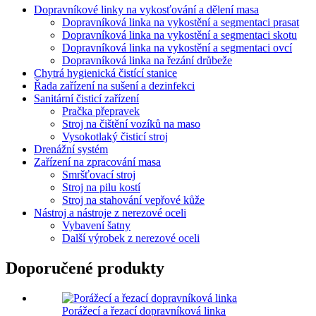
Dopravníkové linky na vykosťování a dělení masa
Dopravníková linka na vykostění a segmentaci prasat
Dopravníková linka na vykostění a segmentaci skotu
Dopravníková linka na vykostění a segmentaci ovcí
Dopravníková linka na řezání drůbeže
Chytrá hygienická čistící stanice
Řada zařízení na sušení a dezinfekci
Sanitární čisticí zařízení
Pračka přepravek
Stroj na čištění vozíků na maso
Vysokotlaký čisticí stroj
Drenážní systém
Zařízení na zpracování masa
Smršťovací stroj
Stroj na pilu kostí
Stroj na stahování vepřové kůže
Nástroj a nástroje z nerezové oceli
Vybavení šatny
Další výrobek z nerezové oceli
Doporučené produkty
Porážecí a řezací dopravníková linka