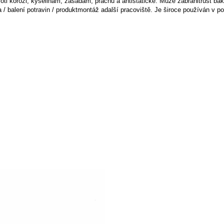
roti korozi, kyselinám, zásadám, prachu a antistatické. Může zabránit
růst ba
/ balení potravin / produkt
montáž a
další pracoviště. Je široce používán v po