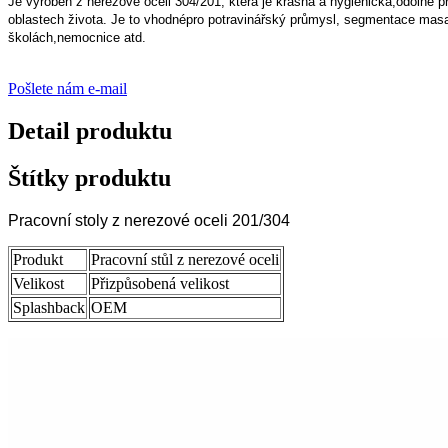
Je vyroben z nerezové oceli 304/201, která je krásná a hygienická,
odolné p
oblastech života. Je to vhodné
pro potravinářský průmysl, segmentace masa 
školách,
nemocnice atd.
Pošlete nám e-mail
Detail produktu
Štítky produktu
Pracovní stoly z nerezové oceli 201/304
Produkt
Pracovní stůl z nerezové oceli
Velikost
Přizpůsobená velikost
Splashback
OEM