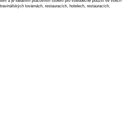
kterií a je ideálním pracovním stolem pro všeobecné použití ve všech
travinářských továrnách, restauracích, hotelech, restauracích,