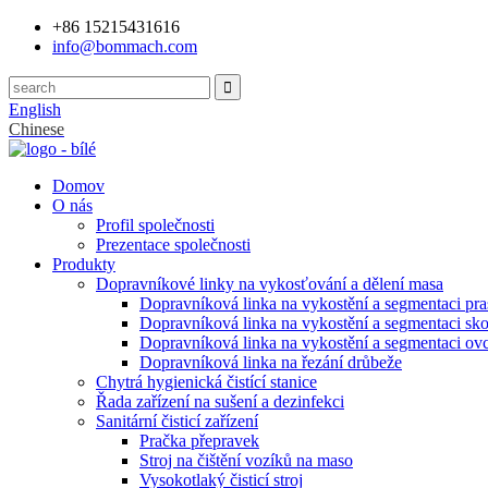
+86 15215431616
info@bommach.com
English
Chinese
Domov
O nás
Profil společnosti
Prezentace společnosti
Produkty
Dopravníkové linky na vykosťování a dělení masa
Dopravníková linka na vykostění a segmentaci pra
Dopravníková linka na vykostění a segmentaci sko
Dopravníková linka na vykostění a segmentaci ovc
Dopravníková linka na řezání drůbeže
Chytrá hygienická čistící stanice
Řada zařízení na sušení a dezinfekci
Sanitární čisticí zařízení
Pračka přepravek
Stroj na čištění vozíků na maso
Vysokotlaký čisticí stroj