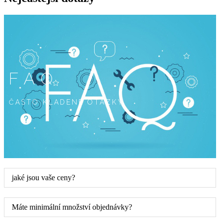
FAQ
ČASTO KLADENÉ OTÁZKY
jaké jsou vaše ceny?
Máte minimální množství objednávky?