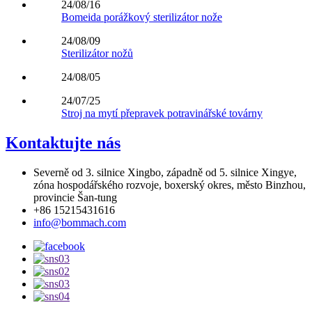
24/08/16
Bomeida porážkový sterilizátor nože
24/08/09
Sterilizátor nožů
24/08/05
24/07/25
Stroj na mytí přepravek potravinářské továrny
Kontaktujte nás
Severně od 3. silnice Xingbo, západně od 5. silnice Xingye,
zóna hospodářského rozvoje, boxerský okres, město Binzhou,
provincie Šan-tung
+86 15215431616
info@bommach.com