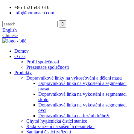
+86 15215431616
info@bommach.com
English
Chinese
Domov
O nás
Profil společnosti
Prezentace společnosti
Produkty
Dopravníkové linky na vykosťování a dělení masa
Dopravníková linka na vykostění a segmentaci
prasat
Dopravníková linka na vykostění a segmentaci
skotu
Dopravníková linka na vykostění a segmentaci
ovcí
Dopravníková linka na řezání drůbeže
Chytrá hygienická čistící stanice
Řada zařízení na sušení a dezinfekci
Sanitární čisticí zařízení