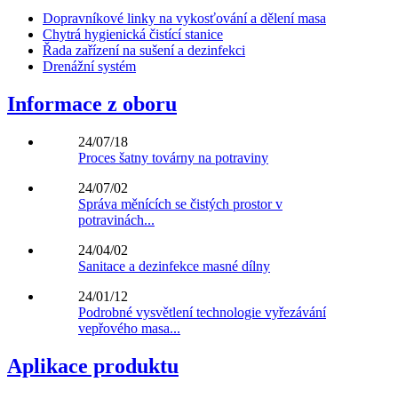
Dopravníkové linky na vykosťování a dělení masa
Chytrá hygienická čistící stanice
Řada zařízení na sušení a dezinfekci
Drenážní systém
Informace z oboru
24/07/18
Proces šatny továrny na potraviny
24/07/02
Správa měnících se čistých prostor v
potravinách...
24/04/02
Sanitace a dezinfekce masné dílny
24/01/12
Podrobné vysvětlení technologie vyřezávání
vepřového masa...
Aplikace produktu