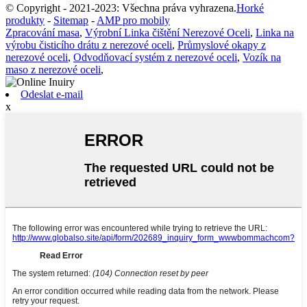
© Copyright - 2021-2023: Všechna práva vyhrazena.
Horké
produkty
-
Sitemap
-
AMP pro mobily
Zpracování masa
,
Výrobní Linka čištění Nerezové Oceli
,
Linka na
výrobu čisticího drátu z nerezové oceli
,
Průmyslové okapy z
nerezové oceli
,
Odvodňovací systém z nerezové oceli
,
Vozík na
maso z nerezové oceli
,
Odeslat e-mail
x