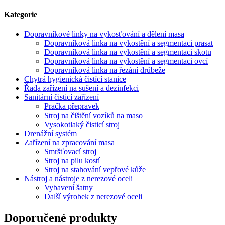
Kategorie
Dopravníkové linky na vykosťování a dělení masa
Dopravníková linka na vykostění a segmentaci prasat
Dopravníková linka na vykostění a segmentaci skotu
Dopravníková linka na vykostění a segmentaci ovcí
Dopravníková linka na řezání drůbeže
Chytrá hygienická čistící stanice
Řada zařízení na sušení a dezinfekci
Sanitární čisticí zařízení
Pračka přepravek
Stroj na čištění vozíků na maso
Vysokotlaký čisticí stroj
Drenážní systém
Zařízení na zpracování masa
Smršťovací stroj
Stroj na pilu kostí
Stroj na stahování vepřové kůže
Nástroj a nástroje z nerezové oceli
Vybavení šatny
Další výrobek z nerezové oceli
Doporučené produkty