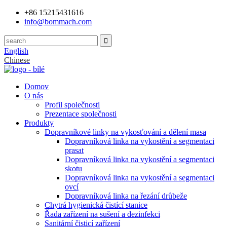
+86 15215431616
info@bommach.com
English
Chinese
Domov
O nás
Profil společnosti
Prezentace společnosti
Produkty
Dopravníkové linky na vykosťování a dělení masa
Dopravníková linka na vykostění a segmentaci
prasat
Dopravníková linka na vykostění a segmentaci
skotu
Dopravníková linka na vykostění a segmentaci
ovcí
Dopravníková linka na řezání drůbeže
Chytrá hygienická čistící stanice
Řada zařízení na sušení a dezinfekci
Sanitární čisticí zařízení