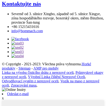
Kontaktujte nás
Severně od 3. silnice Xingbo, západně od 5. silnice Xingye,
zóna hospodářského rozvoje, boxerský okres, město Binzhou,
provincie Šan-tung
+86 15215431616
info@bommach.com
© Copyright - 2021-2023: Všechna práva vyhrazena.
Horké
produkty
-
Sitemap
-
AMP pro mobily
Linka na výrobu čisticího drátu z nerezové oceli
,
Průmyslové okapy
z nerezové oceli
,
Výrobní Linka čištění Nerezové Oceli
,
Odvodňovací systém z nerezové oceli
,
Vozík na maso z nerezové
oceli
,
Zpracování masa
,
Odeslat e-mail
x