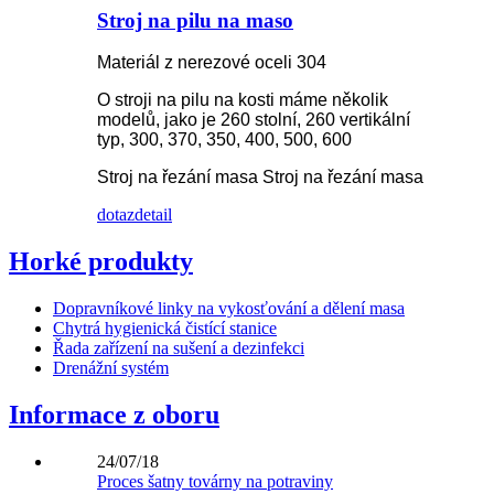
Stroj na pilu na maso
Materiál z nerezové oceli 304
O stroji na pilu na kosti máme několik
modelů, jako je 260 stolní, 260 vertikální
typ, 300, 370, 350, 400, 500, 600
Stroj na řezání masa Stroj na řezání masa
dotaz
detail
Horké produkty
Dopravníkové linky na vykosťování a dělení masa
Chytrá hygienická čistící stanice
Řada zařízení na sušení a dezinfekci
Drenážní systém
Informace z oboru
24/07/18
Proces šatny továrny na potraviny