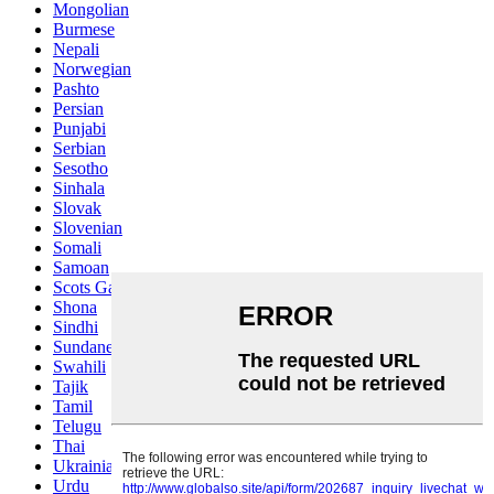
Mongolian
Burmese
Nepali
Norwegian
Pashto
Persian
Punjabi
Serbian
Sesotho
Sinhala
Slovak
Slovenian
Somali
Samoan
Scots Gaelic
Shona
Sindhi
Sundanese
Swahili
Tajik
Tamil
Telugu
Thai
Ukrainian
Urdu