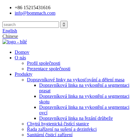
+86 15215431616
info@bommach.com
English
Chinese
Domov
O nás
Profil společnosti
Prezentace společnosti
Produkty
Dopravníkové linky na vykosťování a dělení masa
Dopravníková linka na vykostění a segmentaci
prasat
Dopravníková linka na vykostění a segmentaci
skotu
Dopravníková linka na vykostění a segmentaci
ovcí
Dopravníková linka na řezání drůbeže
Chytrá hygienická čistící stanice
Řada zařízení na sušení a dezinfekci
Sanitární čisticí zařízení