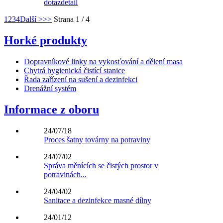
dotaz
detail
1
2
3
4
Další >
>>
Strana 1 / 4
Horké produkty
Dopravníkové linky na vykosťování a dělení masa
Chytrá hygienická čistící stanice
Řada zařízení na sušení a dezinfekci
Drenážní systém
Informace z oboru
24/07/18
Proces šatny továrny na potraviny
24/07/02
Správa měnících se čistých prostor v
potravinách...
24/04/02
Sanitace a dezinfekce masné dílny
24/01/12