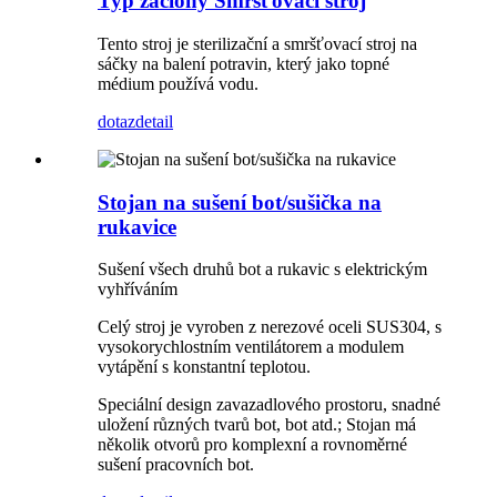
Typ záclony Smršťovací stroj
Tento stroj je sterilizační a smršťovací stroj na
sáčky na balení potravin, který jako topné
médium používá vodu.
dotaz
detail
Stojan na sušení bot/sušička na
rukavice
Sušení všech druhů bot a rukavic s elektrickým
vyhříváním
Celý stroj je vyroben z nerezové oceli SUS304, s
vysokorychlostním ventilátorem a modulem
vytápění s konstantní teplotou.
Speciální design zavazadlového prostoru, snadné
uložení různých tvarů bot, bot atd.; Stojan má
několik otvorů pro komplexní a rovnoměrné
sušení pracovních bot.