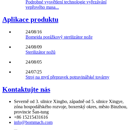
Podrobné vysvětlení technologie vyřezávání
vepřového masa...
Aplikace produktu
24/08/16
Bomeida porážkový sterilizátor nože
24/08/09
Sterilizátor nožů
24/08/05
24/07/25
Stroj na mytí přepravek potravinářské továrny
Kontaktujte nás
Severně od 3. silnice Xingbo, západně od 5. silnice Xingye,
zóna hospodářského rozvoje, boxerský okres, město Binzhou,
provincie Šan-tung
+86 15215431616
info@bommach.com