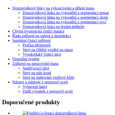
Dopravníkové linky na vykosťování a dělení masa
Dopravníková linka na vykostění a segmentaci prasat
Dopravníková linka na vykostění a segmentaci skotu
Dopravníková linka na vykostění a segmentaci ovcí
Dopravníková linka na řezání drůbeže
Chytrá hygienická čistící stanice
Řada zařízení na sušení a dezinfekci
Sanitární čisticí zařízení
Pračka přepravek
Stroj na čištění vozíků na maso
Vysokotlaký čisticí stroj
Drenážní systém
Zařízení na zpracování masa
Smršťovací stroj
Stroj na pilu kostí
Stroj na stahování vepřové kůže
Nástroj a nástroje z nerezové oceli
Vybavení šatny
Další výrobek z nerezové oceli
Doporučené produkty