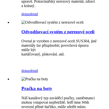
upravit. Potravinářský nerezový materiál, zdraví
a krásný.
dotaz
detail
Odvodňovací systém z nerezové oceli
Overal je vyroben z nerezové oceli SUS304, jiné
materiály lze přizpůsobit; povrchová úprava
může být
kartáčovaný, pískování. atd.
dotaz
detail
Pračka na boty
Náš kanálový typ zaváděcí pračky, zaměstnanci
mohou vstupovat nepřetržitě, šetří time.With
reverzní přímé tlačítko, může ušetřit místo.