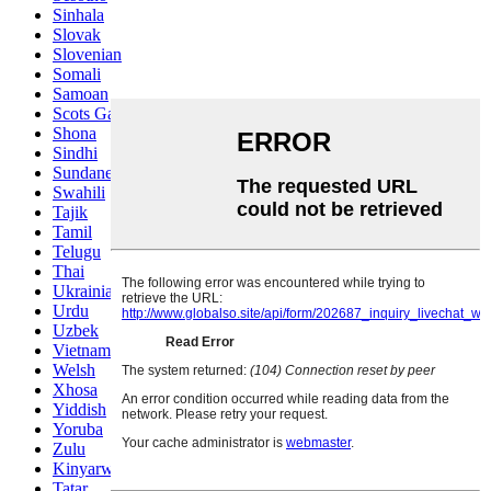
Sinhala
Slovak
Slovenian
Somali
Samoan
Scots Gaelic
Shona
Sindhi
Sundanese
Swahili
Tajik
Tamil
Telugu
Thai
Ukrainian
Urdu
Uzbek
Vietnamese
Welsh
Xhosa
Yiddish
Yoruba
Zulu
Kinyarwanda
Tatar