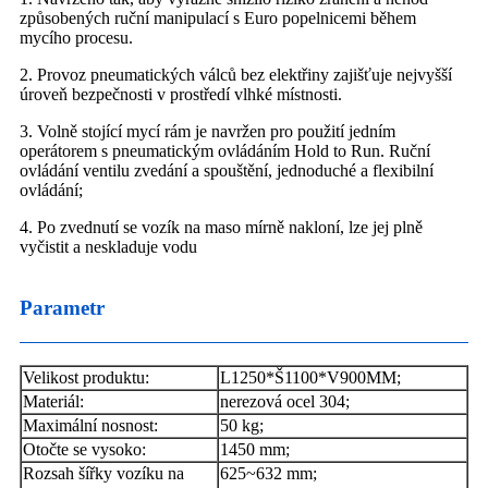
způsobených ruční manipulací s Euro popelnicemi během
mycího procesu.
2. Provoz pneumatických válců bez elektřiny zajišťuje nejvyšší
úroveň bezpečnosti v prostředí vlhké místnosti.
3. Volně stojící mycí rám je navržen pro použití jedním
operátorem s pneumatickým ovládáním Hold to Run. Ruční
ovládání ventilu zvedání a spouštění, jednoduché a flexibilní
ovládání;
4. Po zvednutí se vozík na maso mírně nakloní, lze jej plně
vyčistit a neskladuje vodu
Parametr
Velikost produktu:
L1250*Š1100*V900MM;
Materiál:
nerezová ocel 304;
Maximální nosnost:
50 kg;
Otočte se vysoko:
1450 mm;
Rozsah šířky vozíku na
625~632 mm;