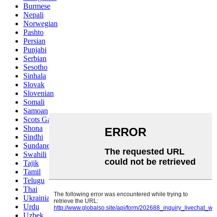
Burmese
Nepali
Norwegian
Pashto
Persian
Punjabi
Serbian
Sesotho
Sinhala
Slovak
Slovenian
Somali
Samoan
Scots Gaelic
Shona
Sindhi
Sundanese
Swahili
Tajik
Tamil
Telugu
Thai
Ukrainian
Urdu
Uzbek