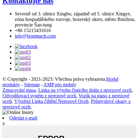
Kontaktujte nás
Severně od 3. silnice Xingbo, západně od 5. silnice Xingye,
zóna hospodářského rozvoje, boxerský okres, město Binzhou,
provincie Šan-tung
+86 15215431616
info@bommach.com
© Copyright - 2021-2023: Všechna práva vyhrazena.
Horké
produkty
-
Sitemap
-
AMP pro mobily
Zpracování masa
,
Linka na výrobu čisticího drátu z nerezové oceli
,
Odvodňovací systém z nerezové oceli
,
Vozík na maso z nerezové
oceli
,
Výrobní Linka čištění Nerezové Oceli
,
Průmyslové okapy z
nerezové oceli
,
Odeslat e-mail
x