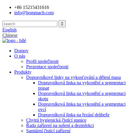
+86 15215431616
info@bommach.com
English
Chinese
Domov
O nás
Profil společnosti
Prezentace společnosti
Produkty
Dopravníkové linky na vykosťování a dělení masa
Dopravníková linka na vykostění a segmentaci
prasat
Dopravníková linka na vykostění a segmentaci
skotu
Dopravníková linka na vykostění a segmentaci
ovcí
Dopravníková linka na řezání drůbeže
Chytrá hygienická čistící stanice
Řada zařízení na sušení a dezinfekci
Sanitární čisticí zařízení