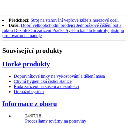
Předchozí:
Stroj na stahování vepřové kůže z nerezové oceli
Další:
Dobří velkoobchodní prodejci Jednorázové čištění bot a
rukou Dezinfekční zařízení Pračka Systém kanálů kontroly přístupu
pro továrnu na nápoje
Související produkty
Horké produkty
Dopravníkové linky na vykosťování a dělení masa
Chytrá hygienická čistící stanice
Řada zařízení na sušení a dezinfekci
Drenážní systém
Informace z oboru
24/07/18
Proces šatny továrny na potraviny