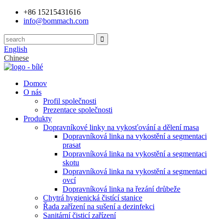
+86 15215431616
info@bommach.com
English
Chinese
Domov
O nás
Profil společnosti
Prezentace společnosti
Produkty
Dopravníkové linky na vykosťování a dělení masa
Dopravníková linka na vykostění a segmentaci
prasat
Dopravníková linka na vykostění a segmentaci
skotu
Dopravníková linka na vykostění a segmentaci
ovcí
Dopravníková linka na řezání drůbeže
Chytrá hygienická čistící stanice
Řada zařízení na sušení a dezinfekci
Sanitární čisticí zařízení