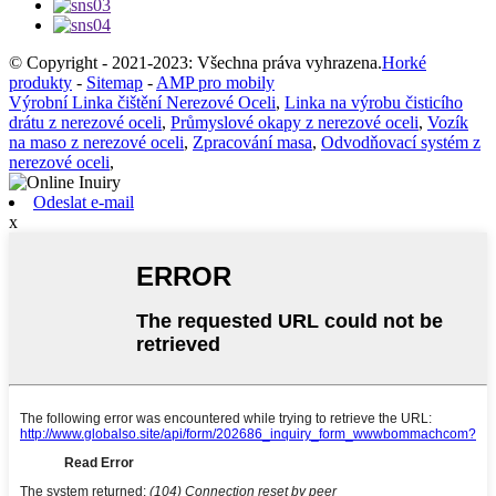
© Copyright - 2021-2023: Všechna práva vyhrazena.
Horké
produkty
-
Sitemap
-
AMP pro mobily
Výrobní Linka čištění Nerezové Oceli
,
Linka na výrobu čisticího
drátu z nerezové oceli
,
Průmyslové okapy z nerezové oceli
,
Vozík
na maso z nerezové oceli
,
Zpracování masa
,
Odvodňovací systém z
nerezové oceli
,
Odeslat e-mail
x