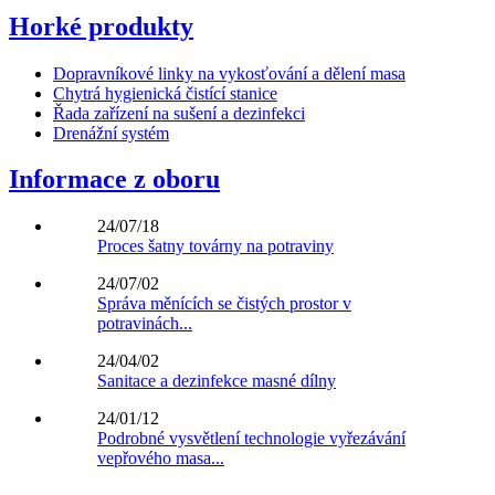
Horké produkty
Dopravníkové linky na vykosťování a dělení masa
Chytrá hygienická čistící stanice
Řada zařízení na sušení a dezinfekci
Drenážní systém
Informace z oboru
24/07/18
Proces šatny továrny na potraviny
24/07/02
Správa měnících se čistých prostor v
potravinách...
24/04/02
Sanitace a dezinfekce masné dílny
24/01/12
Podrobné vysvětlení technologie vyřezávání
vepřového masa...