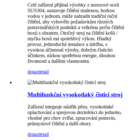
Celé zařízení přijímá výrobky z nerezové oceli
SUS304, nastavuje čištění studenou, horkou
vodou v jednom, může nahradit tradiční ruční
čištění, aby vyhovělo požadavkům různých
potravinářských podniků a velkému počtu čištění
boxů s obratem. Otočný stroj na čištění košů /
myčka boxů má spolehlivý výkon. Hladký
provoz, jednoduchá instalace a údržba, s
vysokou účinností výroby, dobrým čisticím
účinkem, nízkou spotřebou energie, dlouhou
životností a dalšími vlastnostmi.
dotaz
detail
Multifunkční vysokotlaký čisticí stroj
Zařízení integruje nástřik pěny, vysokotlaké
oplachování a sprejovou dezinfekci do jednoho,
vhodné pro chov zvířat, zpracování potravin,
průmyslové čištění a další obory.
dotaz
detail