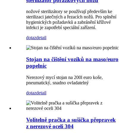
sterilizátor porážkových nožů
nožové sterilizátory se používají především ke
sterilizaci jatečných a řezacích nožů. Pro splnění
hygienických požadavků a zabránění křížové
infekci je zapotřebí speciální zařízení.
dotaz
detail
Stojan na čištění vozíků na maso/euro
popelnic
Nerezový mycí stojan na 200l euro koše,
pneumatický, snadno ovladatelný
dotaz
detail
Volitelně pračka a sušička přepravek
z nerezové oceli 304