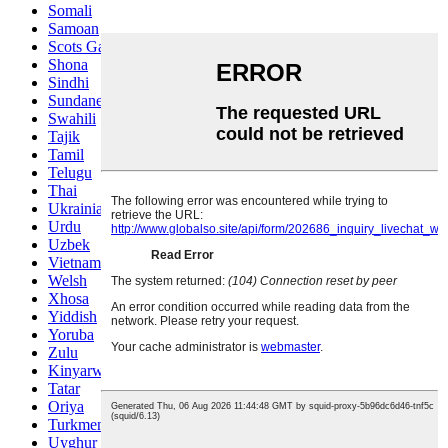
Somali
Samoan
Scots Gaelic
Shona
Sindhi
Sundanese
Swahili
Tajik
Tamil
Telugu
Thai
Ukrainian
Urdu
Uzbek
Vietnamese
Welsh
Xhosa
Yiddish
Yoruba
Zulu
Kinyarwanda
Tatar
Oriya
Turkmen
Uyghur