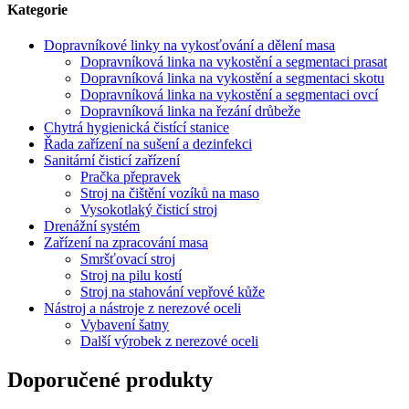
Kategorie
Dopravníkové linky na vykosťování a dělení masa
Dopravníková linka na vykostění a segmentaci prasat
Dopravníková linka na vykostění a segmentaci skotu
Dopravníková linka na vykostění a segmentaci ovcí
Dopravníková linka na řezání drůbeže
Chytrá hygienická čistící stanice
Řada zařízení na sušení a dezinfekci
Sanitární čisticí zařízení
Pračka přepravek
Stroj na čištění vozíků na maso
Vysokotlaký čisticí stroj
Drenážní systém
Zařízení na zpracování masa
Smršťovací stroj
Stroj na pilu kostí
Stroj na stahování vepřové kůže
Nástroj a nástroje z nerezové oceli
Vybavení šatny
Další výrobek z nerezové oceli
Doporučené produkty