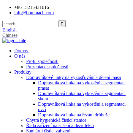
+86 15215431616
info@bommach.com
English
Chinese
Domov
O nás
Profil společnosti
Prezentace společnosti
Produkty
Dopravníkové linky na vykosťování a dělení masa
Dopravníková linka na vykostění a segmentaci
prasat
Dopravníková linka na vykostění a segmentaci
skotu
Dopravníková linka na vykostění a segmentaci
ovcí
Dopravníková linka na řezání drůbeže
Chytrá hygienická čistící stanice
Řada zařízení na sušení a dezinfekci
Sanitární čisticí zařízení