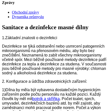
Zprávy
Obchodní zprávy
Dynamika průmyslu
Sanitace a dezinfekce masné dílny
1.Základní znalosti o dezinfekci
Dezinfekce se týká odstranění nebo usmrcení patogenních
mikroorganismů na přenosovém médiu, aby bylo bez
znečištění. Neznamená to zabít všechny mikroorganismy
včetně spór. Mezi běžně používané metody dezinfekce patří
dezinfekce za tepla a dezinfekce za studena. V současnosti
jsou běžně používané metody pro masné výrobky: chlornan
sodný a alkoholová dezinfekce za studena.
2. Konfigurace a údržba zdravotnických zařízení:
1)Dílna by měla být vybavena dostatečným hygienickým
zařízením podle počtu personálu na každé pozici. Každý
člověk by měl mít
botník a skříňka
. Počet toalet, sprch,
umyvadel, dezinfekčních bazénů atd. by měl zajistit, aby
zaměstnanci mohli pracovat podle norem. Počet a výkon