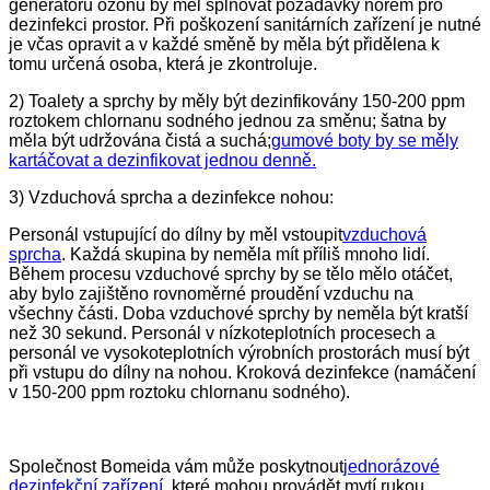
generátorů ozonu by měl splňovat požadavky norem pro
dezinfekci prostor. Při poškození sanitárních zařízení je nutné
je včas opravit a v každé směně by měla být přidělena k
tomu určená osoba, která je zkontroluje.
2) Toalety a sprchy by měly být dezinfikovány 150-200 ppm
roztokem chlornanu sodného jednou za směnu; šatna by
měla být udržována čistá a suchá;
gumové boty by se měly
kartáčovat a dezinfikovat jednou denně.
3) Vzduchová sprcha a dezinfekce nohou:
Personál vstupující do dílny by měl vstoupit
vzduchová
sprcha
. Každá skupina by neměla mít příliš mnoho lidí.
Během procesu vzduchové sprchy by se tělo mělo otáčet,
aby bylo zajištěno rovnoměrné proudění vzduchu na
všechny části. Doba vzduchové sprchy by neměla být kratší
než 30 sekund. Personál v nízkoteplotních procesech a
personál ve vysokoteplotních výrobních prostorách musí být
při vstupu do dílny na nohou. Kroková dezinfekce (namáčení
v 150-200 ppm roztoku chlornanu sodného).
Společnost Bomeida vám může poskytnout
jednorázové
dezinfekční zařízení
, které mohou provádět mytí rukou,