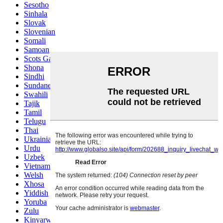
Sesotho
Sinhala
Slovak
Slovenian
Somali
Samoan
Scots Gaelic
Shona
Sindhi
Sundanese
Swahili
Tajik
Tamil
Telugu
Thai
Ukrainian
Urdu
Uzbek
Vietnamese
Welsh
Xhosa
Yiddish
Yoruba
Zulu
Kinyarwanda