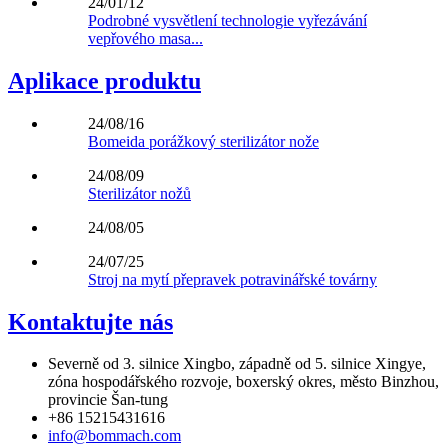
24/01/12
Podrobné vysvětlení technologie vyřezávání
vepřového masa...
Aplikace produktu
24/08/16
Bomeida porážkový sterilizátor nože
24/08/09
Sterilizátor nožů
24/08/05
24/07/25
Stroj na mytí přepravek potravinářské továrny
Kontaktujte nás
Severně od 3. silnice Xingbo, západně od 5. silnice Xingye,
zóna hospodářského rozvoje, boxerský okres, město Binzhou,
provincie Šan-tung
+86 15215431616
info@bommach.com