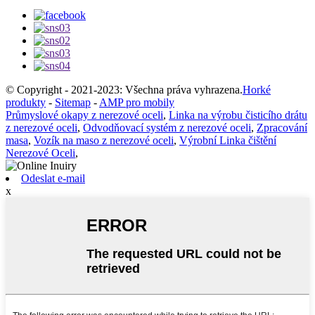
© Copyright - 2021-2023: Všechna práva vyhrazena.
Horké
produkty
-
Sitemap
-
AMP pro mobily
Průmyslové okapy z nerezové oceli
,
Linka na výrobu čisticího drátu
z nerezové oceli
,
Odvodňovací systém z nerezové oceli
,
Zpracování
masa
,
Vozík na maso z nerezové oceli
,
Výrobní Linka čištění
Nerezové Oceli
,
Odeslat e-mail
x