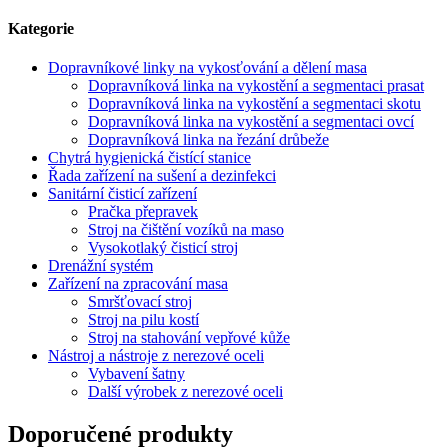
Kategorie
Dopravníkové linky na vykosťování a dělení masa
Dopravníková linka na vykostění a segmentaci prasat
Dopravníková linka na vykostění a segmentaci skotu
Dopravníková linka na vykostění a segmentaci ovcí
Dopravníková linka na řezání drůbeže
Chytrá hygienická čistící stanice
Řada zařízení na sušení a dezinfekci
Sanitární čisticí zařízení
Pračka přepravek
Stroj na čištění vozíků na maso
Vysokotlaký čisticí stroj
Drenážní systém
Zařízení na zpracování masa
Smršťovací stroj
Stroj na pilu kostí
Stroj na stahování vepřové kůže
Nástroj a nástroje z nerezové oceli
Vybavení šatny
Další výrobek z nerezové oceli
Doporučené produkty