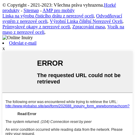
© Copyright - 2021-2023: Všechna práva vyhrazena.
Horké
produkty
-
Sitemap
-
AMP pro mobily
Linka na výrobu čisticího drátu z nerezové oceli
,
Odvodňovací
systém z nerezové oceli
,
Výrobní Linka čištění Nerezové Oceli
,
Průmyslové okapy z nerezové oceli
,
Zpracování masa
,
Vozík na
maso z nerezové oceli
,
Odeslat e-mail
x