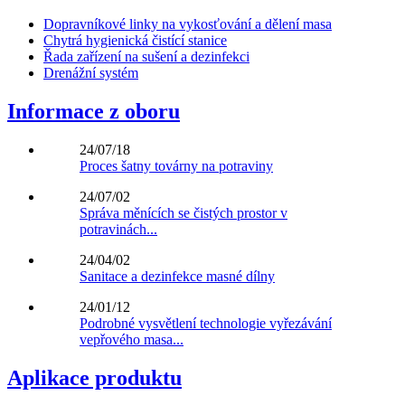
Dopravníkové linky na vykosťování a dělení masa
Chytrá hygienická čistící stanice
Řada zařízení na sušení a dezinfekci
Drenážní systém
Informace z oboru
24/07/18
Proces šatny továrny na potraviny
24/07/02
Správa měnících se čistých prostor v
potravinách...
24/04/02
Sanitace a dezinfekce masné dílny
24/01/12
Podrobné vysvětlení technologie vyřezávání
vepřového masa...
Aplikace produktu