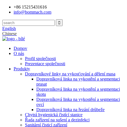
+86 15215431616
info@bommach.com
English
Chinese
Domov
O nás
Profil společnosti
Prezentace společnosti
Produkty
Dopravníkové linky na vykosťování a dělení masa
Dopravníková linka na vykostění a segmentaci
prasat
Dopravníková linka na vykostění a segmentaci
skotu
Dopravníková linka na vykostění a segmentaci
ovcí
Dopravníková linka na řezání drůbeže
Chytrá hygienická čistící stanice
Řada zařízení na sušení a dezinfekci
Sanitární čisticí zařízení