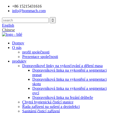
+86 15215431616
info@bommach.com
English
Chinese
Domov
O nás
profil společnosti
Prezentace společnosti
produkty
Dopravníkové linky na vykosťování a dělení masa
Dopravníková linka na vykostění a segmentaci
prasat
Dopravníková linka na vykostění a segmentaci
skotu
Dopravníková linka na vykostění a segmentaci
ovcí
Dopravníková linka na řezání drůbeže
Chytrá hygienická čistící stanice
Řada zařízení na sušení a dezinfekci
Sanitární čisticí zařízení