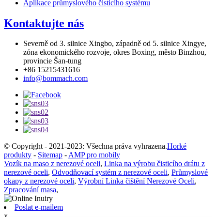
Aplikace průmyslového čisticího systému
Kontaktujte nás
Severně od 3. silnice Xingbo, západně od 5. silnice Xingye,
zóna ekonomického rozvoje, okres Boxing, město Binzhou,
provincie Šan-tung
+86 15215431616
info@bommach.com
© Copyright - 2021-2023: Všechna práva vyhrazena.
Horké
produkty
-
Sitemap
-
AMP pro mobily
Vozík na maso z nerezové oceli
,
Linka na výrobu čisticího drátu z
nerezové oceli
,
Odvodňovací systém z nerezové oceli
,
Průmyslové
okapy z nerezové oceli
,
Výrobní Linka čištění Nerezové Oceli
,
Zpracování masa
,
Poslat e-mailem
x