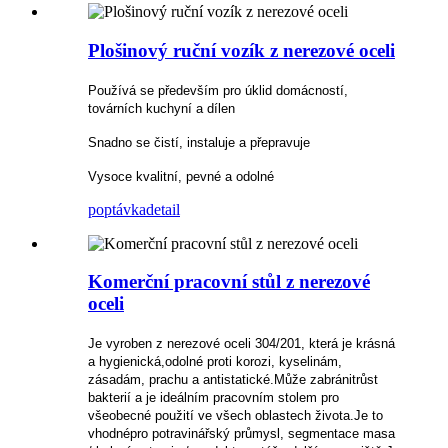
Plošinový ruční vozík z nerezové oceli
Používá se především pro úklid domácností,
továrních kuchyní a dílen
Snadno se čistí, instaluje a přepravuje
Vysoce kvalitní, pevné a odolné
poptávka
detail
Komerční pracovní stůl z nerezové
oceli
Je vyroben z nerezové oceli 304/201, která je krásná
a hygienická,
odolné proti korozi, kyselinám,
zásadám, prachu a antistatické.Může zabránit
růst
bakterií a je ideálním pracovním stolem pro
všeobecné použití ve všech oblastech života.Je to
vhodné
pro potravinářský průmysl, segmentace masa