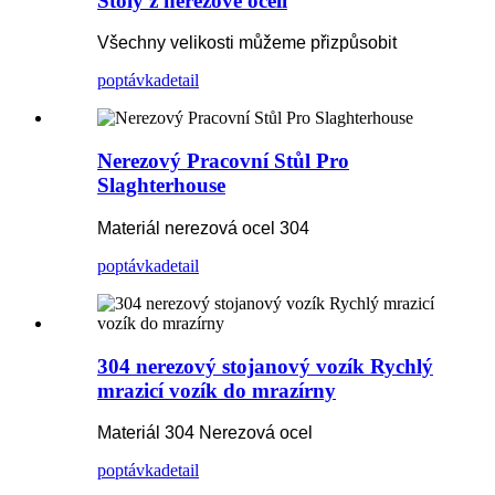
Stoly z nerezové oceli
Všechny velikosti můžeme přizpůsobit
poptávka
detail
Nerezový Pracovní Stůl Pro
Slaghterhouse
Materiál nerezová ocel 304
poptávka
detail
304 nerezový stojanový vozík Rychlý
mrazicí vozík do mrazírny
Materiál 304 Nerezová ocel
poptávka
detail