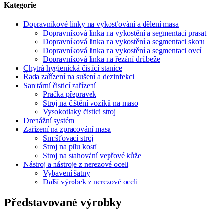
Kategorie
Dopravníkové linky na vykosťování a dělení masa
Dopravníková linka na vykostění a segmentaci prasat
Dopravníková linka na vykostění a segmentaci skotu
Dopravníková linka na vykostění a segmentaci ovcí
Dopravníková linka na řezání drůbeže
Chytrá hygienická čistící stanice
Řada zařízení na sušení a dezinfekci
Sanitární čisticí zařízení
Pračka přepravek
Stroj na čištění vozíků na maso
Vysokotlaký čisticí stroj
Drenážní systém
Zařízení na zpracování masa
Smršťovací stroj
Stroj na pilu kostí
Stroj na stahování vepřové kůže
Nástroj a nástroje z nerezové oceli
Vybavení šatny
Další výrobek z nerezové oceli
Představované výrobky