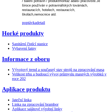
/ balení potravin / produkt
montáž a
další pracoviště.Je
široce používán v potravinářských továrnách,
restauracích, hotelech, restauracích,
školách,
nemocnice atd.
poptávka
detail
Horké produkty
Sanitární čistící stanice
Vybavení šatny
Informace z oboru
Vývojový trend a současný stav strojů na zpracování masa
Velikost trhu a budoucí vývoj průmyslu masných výrobků v
roce 202
Aplikace produktu
Jateční linka
Linka na zpracování brambor
Aplikace salátové výrobní linky